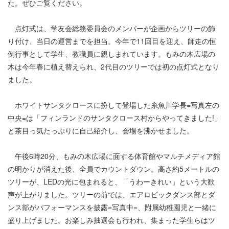
た。ぜひご覧ください。
点灯式は、学友会総務委員会のメンバーが企画からツリーの飾
り付け、当日の運営までを担当。今年で11回目を迎え、師走の恒
例行事として学生、教職員に親しまれています。もみの木広場の
木は今年春に植え替えられ、2代目のツリーでは初の点灯式となり
ました。
ホワイトサンタクロースに扮して登場した糸魚川学長=写真左の
中央=は「フィンランドのサンタクロース村からやってきました!」
と茶目っ気たっぷりに自己紹介し、会場を沸かせました。
午後6時20分、もみの木広場に面する体育館やマルチメディア館
の明かりが消えた後、全員でカウントダウン。高さ約5メートルの
ツリーが、LEDの光に包まれると、「うわーきれい」という大歓
声が上がりました。ツリーの前では、エアロビックダンス部とダ
ンス部がパフォーマンスを披露=写真中=、附属幼稚園児と一緒に
盛り上げました。お楽しみ抽選会も行われ、集まった学生らはツ