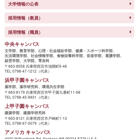
大学情報の公表
採用情報（教員）
採用情報（職員）
中央キャンパス
文学部、
教育学部、
心理・社会福祉学部、
健康・スポーツ科学部、
生活環境学部、
社会情報学部、
食物栄養科学部、
音楽学部、
看護学部、
経営学部、
大学院、
専攻科
〒663-8558 兵庫県西宮市池開町6-46
TEL 0798-47-1212（代表）
浜甲子園キャンパス
薬学部、
薬学研究科、
環境共生学部
〒663-8179 兵庫県西宮市甲子園九番町11-68
TEL 0798-45-9931（代表）
上甲子園キャンパス
建築学部、
建築学研究科
〒663-8121 兵庫県西宮市戸崎町1-13
TEL 0798-67-0079（代表）
アメリカ キャンパス
4000 W.Randolph Rd. Spokane,WA 99224-5279 U.S.A.