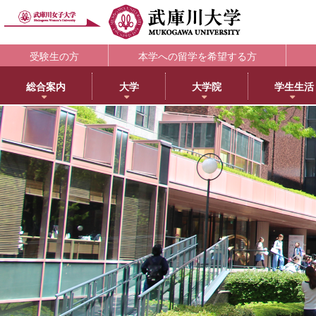
受験生の方
本学への留学を希望する方
総合案内
大学
大学院
学生生活
理念・歴史
大学
大学院・専攻科
学生支援部署
キャリア支援
研究所
アメリカ分校で学ぶ
附属図書館
教育・研究サ
教育理念
日本語日本文学科
大学院NEWS・EVENTS
教務部
キャリアセンター
教育総合研究所
アメリカ分校（English）
利用案内
研究ポータル
学院長メッセージ
歴史文化学科
教育学専攻
学生部
薬学部学生の就職支援
健康科学総合研究所
留学プログラム
蔵書検索
動物実験委員会
学長メッセージ
英語グローバル学科
健康・スポーツ科学専攻
国際センター
内定先輩アドバイザーの声
女性活躍総合研究所
日本文化センター
マイライブラリ
女性研究リーダ
3つのポリシーとアセスメントポリシー
教育学科
食創造科学専攻
学校教育センター
アメリカ分校キャンパスマップ
データベース一覧
武庫川女子大学
学びの特徴
心理学科
薬学専攻
キャリアセンター
CEA認定状について
武庫川女子大学リポジトリ
センター
武庫川女子大学のあゆみ
社会福祉学科
音楽専攻科
総合情報システム部（ICTヘルプデスク）
LibrariE
スポーツセンタ
健康・スポーツ科学科
健康サポートセンター
学習・研究支援
スポーツマネジメント学科
学生相談センター
附属総合ミュージアム
生活環境学科
学生サポート室（障がい学生支援）