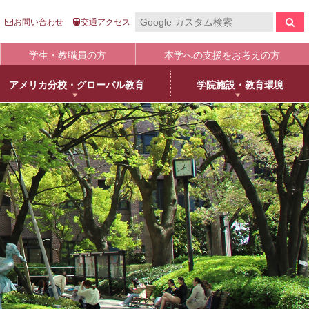
お問い合わせ
交通アクセス
学生・教職員の方
本学への支援をお考えの方
アメリカ分校・グローバル教育
学院施設・教育環境
報の公表
入
国際センター
キャンパスライフ
生涯学習
clo
clo
clo
clo
clo
clo
clo
clo
学について
語英米文学専攻
売店・本/食堂・カフェ
オープンカレッジ
stitutional Research）情報
床教育学専攻
キャンパスカレンダー
大学院／専攻科紹介
学院進学
物栄養学専攻
学友会・委員会
科目等履修について
人武庫川学院
院・専攻科入試ガイド
観建築学専攻
クラブ・同好会
リカレント教育
学院創立80周年
護学専攻
学内ボランティア団体
+
MUKOnoa
武庫女Style
育の修学支援新制度について
教員情報検索
学費等納付金