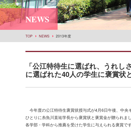
利用案内
社会情報学科
スポーツセンター
所蔵品検索
NEWS
食物栄養学科
丹嶺学苑研修センター
食創造科学科
男女共同参画推進課
建築学科
事業部
TOP
NEWS
2013年度
景観建築学科
武庫女エンタープライズ
演奏学科
応用音楽学科
「公江特待生に選ばれ、うれし
薬学科
に選ばれた40人の学生に褒賞状
健康生命薬科学科
環境共生学科
看護学科
経営学科
今年度の公江特待生褒賞状授与式が4月6日午後、中央キャ
目指せる主な進路・取得できる教員免許
ひとりに糸魚川直祐学長から褒賞状と褒賞金が贈られまし
各学部・学科から推薦を受けた学生に与えられる褒賞で