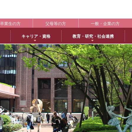
卒業生の方
父母等の方
一般・企業の方
キャリア・資格
教育・研究・社会連携
ポート
学生支援の概要
資格取得
BLOG
キャンパス
施設紹介
社会連携
共通教育
大学情
編
日本語日本文学専攻
褒賞制度
取得可能な資格
教育学科アメリカ分校留学
交通アクセス
中央キャンパス
社会連携推進センター
共通教育部
編入
英
IR（In
臨床心理学専攻
修学支援新制度
エクステンション講座
薬学部アメリカ分校留学日記
キャンパス紹介
浜甲子園キャンパス
発達・臨床心理センター
臨
履修・成績
大
ー育成推進センター
生活環境学専攻
奨学金制度
教員採用試験対策
上甲子園キャンパス・甲子園会館
子育てひろば
食
学校法
シラバス
大学
内部質保証体制
 サイエンス・コモンズ
建築学専攻
学寮
西宮北口キャンパス
ブラウン・ライス・ウィーク
景
履修便覧
武庫川
薬科学専攻
下宿・ワンルームマンション（武庫女エンタープライズ）
武庫女ステーションキャンパス
看
大学評価
成績評価
教育連携
オフィスアワー
北摂キャンパス・丹嶺学苑研修センター
認証評価
高等教
ー
MUKOJO ミライ☆ラボ
アルバイト
アメリカ分校
自己点検・評価
教員情報検索
大学間教育研究連携
教員一覧