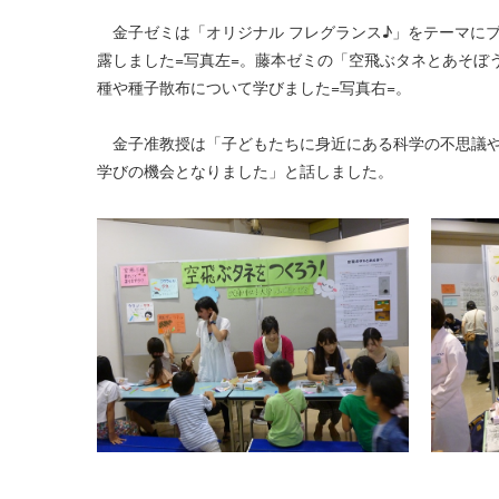
金子ゼミは「オリジナル フレグランス♪」をテーマに
露しました=写真左=。藤本ゼミの「空飛ぶタネとあそぼ
種や種子散布について学びました=写真右=。
金子准教授は「子どもたちに身近にある科学の不思議や
学びの機会となりました」と話しました。