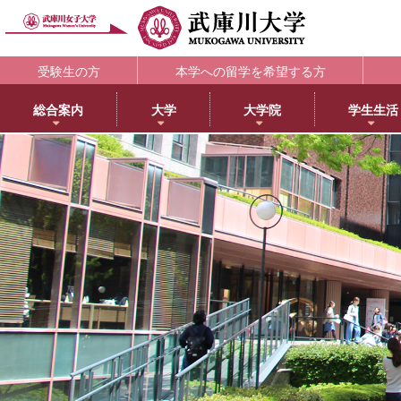
受験生の方
本学への留学を希望する方
総合案内
大学
大学院
学生生活
理念・歴史
大学
大学院・専攻科
学生支援部署
キャリア支援
研究所
アメリカ分校で学ぶ
附属図書館
教育・研究サ
教育理念
日本語日本文学科
大学院NEWS・EVENTS
教務部
キャリアセンター
教育総合研究所
アメリカ分校（English）
利用案内
研究ポータル
学院長メッセージ
歴史文化学科
教育学専攻
学生部
薬学部学生の就職支援
健康科学総合研究所
留学プログラム
蔵書検索
動物実験委員会
学長メッセージ
英語グローバル学科
健康・スポーツ科学専攻
国際センター
内定先輩アドバイザーの声
女性活躍総合研究所
日本文化センター
マイライブラリ
女性研究リーダ
3つのポリシーとアセスメントポリシー
教育学科
食創造科学専攻
学校教育センター
アメリカ分校キャンパスマップ
データベース一覧
武庫川女子大学
学びの特徴
心理学科
薬学専攻
キャリアセンター
CEA認定状について
武庫川女子大学リポジトリ
センター
武庫川女子大学のあゆみ
社会福祉学科
音楽専攻科
総合情報システム部（ICTヘルプデスク）
LibrariE
スポーツセンタ
健康・スポーツ科学科
健康サポートセンター
学習・研究支援
スポーツマネジメント学科
学生相談センター
附属総合ミュージアム
生活環境学科
学生サポート室（障がい学生支援）