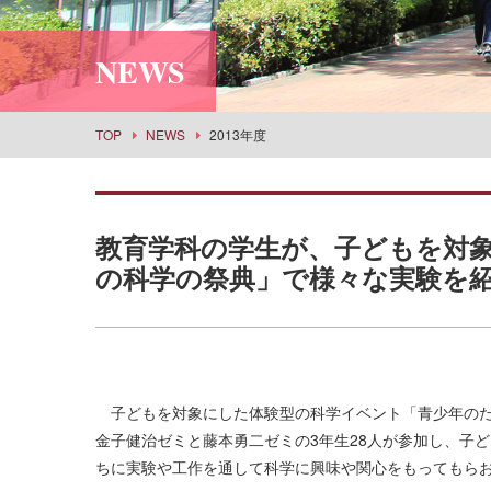
利用案内
社会情報学科
スポーツセンター
所蔵品検索
NEWS
食物栄養学科
丹嶺学苑研修センター
食創造科学科
男女共同参画推進課
建築学科
事業部
TOP
NEWS
2013年度
景観建築学科
武庫女エンタープライズ
演奏学科
応用音楽学科
教育学科の学生が、子どもを対
薬学科
の科学の祭典」で様々な実験を
健康生命薬科学科
環境共生学科
看護学科
経営学科
子どもを対象にした体験型の科学イベント「青少年のた
目指せる主な進路・取得できる教員免許
金子健治ゼミと藤本勇二ゼミの3年生28人が参加し、子
ちに実験や工作を通して科学に興味や関心をもってもらお