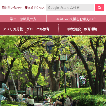
お問い合わせ
交通アクセス
学生・教職員の方
本学への支援をお考えの方
アメリカ分校・グローバル教育
学院施設・教育環境
報の公表
入
国際センター
キャンパスライフ
生涯学習
clo
clo
clo
clo
clo
clo
clo
clo
学について
語英米文学専攻
売店・本/食堂・カフェ
オープンカレッジ
stitutional Research）情報
床教育学専攻
キャンパスカレンダー
大学院／専攻科紹介
学院進学
物栄養学専攻
学友会・委員会
科目等履修について
人武庫川学院
院・専攻科入試ガイド
観建築学専攻
クラブ・同好会
リカレント教育
学院創立80周年
護学専攻
学内ボランティア団体
+
MUKOnoa
武庫女Style
育の修学支援新制度について
教員情報検索
学費等納付金