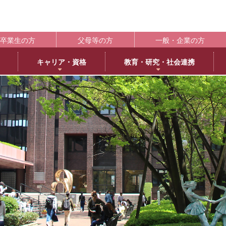
卒業生の方
父母等の方
一般・企業の方
キャリア・資格
教育・研究・社会連携
ポート
学生支援の概要
資格取得
BLOG
キャンパス
施設紹介
社会連携
共通教育
大学情
編
日本語日本文学専攻
褒賞制度
取得可能な資格
教育学科アメリカ分校留学
交通アクセス
中央キャンパス
社会連携推進センター
共通教育部
編入
英
IR（In
臨床心理学専攻
修学支援新制度
エクステンション講座
薬学部アメリカ分校留学日記
キャンパス紹介
浜甲子園キャンパス
発達・臨床心理センター
臨
履修・成績
大
ー育成推進センター
生活環境学専攻
奨学金制度
教員採用試験対策
上甲子園キャンパス・甲子園会館
子育てひろば
食
学校法
シラバス
大学
内部質保証体制
 サイエンス・コモンズ
建築学専攻
学寮
西宮北口キャンパス
ブラウン・ライス・ウィーク
景
履修便覧
武庫川
薬科学専攻
下宿・ワンルームマンション（武庫女エンタープライズ）
武庫女ステーションキャンパス
看
大学評価
成績評価
教育連携
オフィスアワー
北摂キャンパス・丹嶺学苑研修センター
認証評価
高等教
ー
MUKOJO ミライ☆ラボ
アルバイト
アメリカ分校
自己点検・評価
教員情報検索
大学間教育研究連携
教員一覧