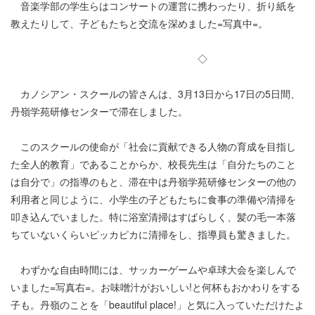
音楽学部の学生らはコンサートの運営に携わったり、折り紙を
教えたりして、子どもたちと交流を深めました=写真中=。
◇
カノシアン・スクールの皆さんは、3月13日から17日の5日間、
丹嶺学苑研修センターで滞在しました。
このスクールの使命が「社会に貢献できる人物の育成を目指し
た全人的教育」であることからか、校長先生は「自分たちのこと
は自分で」の指導のもと、滞在中は丹嶺学苑研修センターの他の
利用者と同じように、小学生の子どもたちに食事の準備や清掃を
叩き込んでいました。特に浴室清掃はすばらしく、髪の毛一本落
ちていないくらいピッカピカに清掃をし、指導員も驚きました。
わずかな自由時間には、サッカーゲームや卓球大会を楽しんで
いました=写真右=。お味噌汁がおいしい!と何杯もおかわりをする
子も。丹嶺のことを「beautiful place!」と気に入っていただけたよ