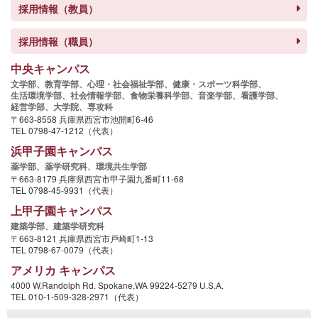
採用情報（教員）
採用情報（職員）
中央キャンパス
文学部、
教育学部、
心理・社会福祉学部、
健康・スポーツ科学部、
生活環境学部、
社会情報学部、
食物栄養科学部、
音楽学部、
看護学部、
経営学部、
大学院、
専攻科
〒663-8558 兵庫県西宮市池開町6-46
TEL 0798-47-1212（代表）
浜甲子園キャンパス
薬学部、
薬学研究科、
環境共生学部
〒663-8179 兵庫県西宮市甲子園九番町11-68
TEL 0798-45-9931（代表）
上甲子園キャンパス
建築学部、
建築学研究科
〒663-8121 兵庫県西宮市戸崎町1-13
TEL 0798-67-0079（代表）
アメリカ キャンパス
4000 W.Randolph Rd. Spokane,WA 99224-5279 U.S.A.
TEL 010-1-509-328-2971（代表）