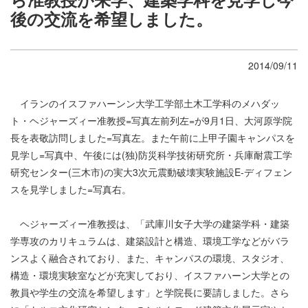
後の交流を希望しました。
2014/09/11
イランのイスファハーンン大学工学部土木工学科のメハダッ
ト・ヘジャーズィー准教授=写真左前列左=が9月1日、大河原学院
長を表敬訪問しました=写真左。また午前に上甲子園キャンパスを
見学し=写真中、午後には(独)防災科学技術研究所・兵庫耐震工学
研究センター(三木市)の実大3次元震動破壊実験施設E-ディフェン
スを見学しました=写真右。
ヘジャーズィー准教授は、「武庫川女子大学の建築学科・建築
学専攻のカリキュラムは、建築設計と構造、環境工学などがバラ
ンスよく融合されており、また、キャンパスの環境、スタジオ、
構造・環境実験室などが充実しており、イスファハーン大学との
教員や学生の交流を希望します」と学院長に要請しました。さら