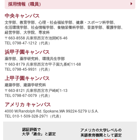
採用情報（職員）
中央キャンパス
文学部、
教育学部、
心理・社会福祉学部、
健康・スポーツ科学部、
生活環境学部、
社会情報学部、
食物栄養科学部、
音楽学部、
看護学部、
経営学部、
大学院、
専攻科
〒663-8558 兵庫県西宮市池開町6-46
TEL 0798-47-1212（代表）
浜甲子園キャンパス
薬学部、
薬学研究科、
環境共生学部
〒663-8179 兵庫県西宮市甲子園九番町11-68
TEL 0798-45-9931（代表）
上甲子園キャンパス
建築学部、
建築学研究科
〒663-8121 兵庫県西宮市戸崎町1-13
TEL 0798-67-0079（代表）
アメリカ キャンパス
4000 W.Randolph Rd. Spokane,WA 99224-5279 U.S.A.
TEL 010-1-509-328-2971（代表）