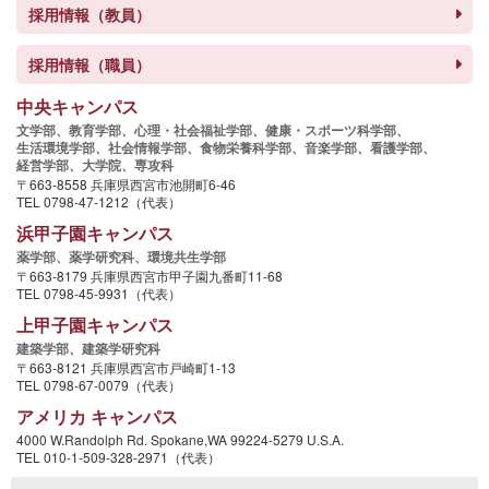
採用情報（教員）
採用情報（職員）
中央キャンパス
文学部、
教育学部、
心理・社会福祉学部、
健康・スポーツ科学部、
生活環境学部、
社会情報学部、
食物栄養科学部、
音楽学部、
看護学部、
経営学部、
大学院、
専攻科
〒663-8558 兵庫県西宮市池開町6-46
TEL 0798-47-1212（代表）
浜甲子園キャンパス
薬学部、
薬学研究科、
環境共生学部
〒663-8179 兵庫県西宮市甲子園九番町11-68
TEL 0798-45-9931（代表）
上甲子園キャンパス
建築学部、
建築学研究科
〒663-8121 兵庫県西宮市戸崎町1-13
TEL 0798-67-0079（代表）
アメリカ キャンパス
4000 W.Randolph Rd. Spokane,WA 99224-5279 U.S.A.
TEL 010-1-509-328-2971（代表）