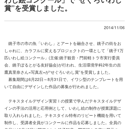
賞”を受賞しました。
2014/11/06
銚子市の市の魚「いわし」とアートを融合させ、銚子の街をお
しゃれに、カラフルに変えるプロジェクトの一環として「銚子1万
匹いわし絵コンクール」(主催:銚子観音・門前軽トラ市実行委員
会、銚子ぽるとがる友好協会)が行われ、生活環境学科2年生の吉
鷹真里奈さん=写真左=が“せぐろいわし賞”を受賞しました。
募集期間は6月22日～8月31日で、イワシ型のテンプレートを用
いて自由にデザインした作品の募集が行われました。
テキスタイルデザイン実習Ⅰの授業で学んだテキスタイルデザ
インの手法の活用と応用例として、いわし絵の制作が授業課題に
取り入れられました。テキスタイル特有のリピート機能を用いて
制作し、受講者全員がコンクールに作品を応募しました。全員の