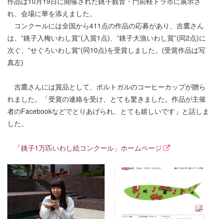
作品は10月19日に開催された銚子観音・門前軽トラ市に展示さ
れ、会場に華を添えました。
コンクールには全国から411点の作品の応募があり、吉鷹さん
は、”銚子入梅いわし賞”(入賞1点)、”銚子大漁いわし賞”(同2点)に
次ぐ、”せぐろいわし賞”(同10点)を受賞しました。(受賞作品は写
真左)
吉鷹さんには賞品として、ポルトガルのコーヒーカップが贈ら
れました。「受賞の連絡を受け、とても驚きました。作品が主催
者のFacebookなどでとりあげられ、とても嬉しいです」と話しま
した。
「銚子1万匹いわし絵コンクール」ホームページ