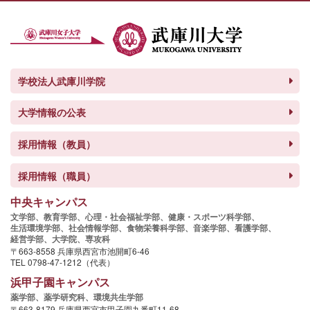
学校法人武庫川学院
大学情報の公表
採用情報（教員）
採用情報（職員）
中央キャンパス
文学部、
教育学部、
心理・社会福祉学部、
健康・スポーツ科学部、
生活環境学部、
社会情報学部、
食物栄養科学部、
音楽学部、
看護学部、
経営学部、
大学院、
専攻科
〒663-8558 兵庫県西宮市池開町6-46
TEL 0798-47-1212（代表）
浜甲子園キャンパス
薬学部、
薬学研究科、
環境共生学部
〒663-8179 兵庫県西宮市甲子園九番町11-68