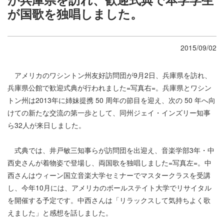
が国歌を独唱しました。
2015/09/02
アメリカのワシントン州友好訪問団が9月2日、兵庫県を訪れ、
兵庫県公館で歓迎式典が行われました=写真右=。兵庫県とワシン
トン州は2013年に姉妹提携 50 周年の節目を迎え、次の 50 年へ向
けての新たな交流の第一歩として、同州ジェイ・インズリー知事
ら32人が来日しました。
式典では、井戸敏三知事らが訪問団を出迎え、音楽学部3年・中
西史さんが着物姿で登場し、両国歌を独唱しました=写真左=。中
西さんはウィーン国立音楽大学セミナーでマスタークラスを受講
し、今年10月には、アメリカのボールステイト大学でリサイタル
を開催する予定です。中西さんは「リラックスして気持ちよく歌
えました」と感想を話しました。