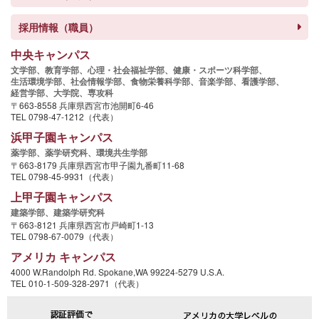
採用情報（職員）
中央キャンパス
文学部、
教育学部、
心理・社会福祉学部、
健康・スポーツ科学部、
生活環境学部、
社会情報学部、
食物栄養科学部、
音楽学部、
看護学部、
経営学部、
大学院、
専攻科
〒663-8558 兵庫県西宮市池開町6-46
TEL 0798-47-1212（代表）
浜甲子園キャンパス
薬学部、
薬学研究科、
環境共生学部
〒663-8179 兵庫県西宮市甲子園九番町11-68
TEL 0798-45-9931（代表）
上甲子園キャンパス
建築学部、
建築学研究科
〒663-8121 兵庫県西宮市戸崎町1-13
TEL 0798-67-0079（代表）
アメリカ キャンパス
4000 W.Randolph Rd. Spokane,WA 99224-5279 U.S.A.
TEL 010-1-509-328-2971（代表）