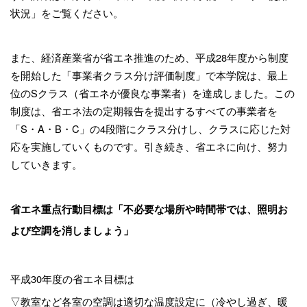
状況」をご覧ください。
また、経済産業省が省エネ推進のため、平成
28
年度から制度
を開始した「事業者クラス分け評価制度」で本学院は、最上
位の
S
クラス（省エネが優良な事業者）を達成しました。この
制度は、省エネ法の定期報告を提出するすべての事業者を
「
S
・
A
・
B
・
C
」の
4
段階にクラス分けし、クラスに応じた対
応を実施していくものです。引き続き、省エネに向け、努力
していきます。
省エネ重点行動目標は「不必要な場所や時間帯では、照明お
よび空調を消しましょう」
平成
30
年度の省エネ目標は
▽教室など各室の空調は適切な温度設定に（冷やし過ぎ、暖