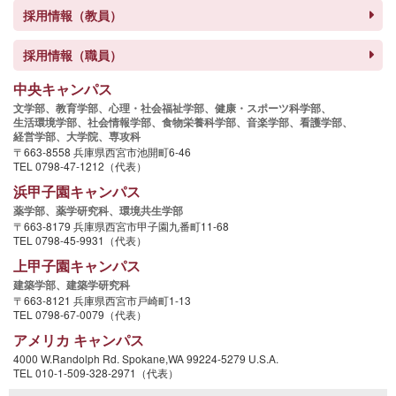
採用情報（教員）
採用情報（職員）
中央キャンパス
文学部、
教育学部、
心理・社会福祉学部、
健康・スポーツ科学部、
生活環境学部、
社会情報学部、
食物栄養科学部、
音楽学部、
看護学部、
経営学部、
大学院、
専攻科
〒663-8558 兵庫県西宮市池開町6-46
TEL 0798-47-1212（代表）
浜甲子園キャンパス
薬学部、
薬学研究科、
環境共生学部
〒663-8179 兵庫県西宮市甲子園九番町11-68
TEL 0798-45-9931（代表）
上甲子園キャンパス
建築学部、
建築学研究科
〒663-8121 兵庫県西宮市戸崎町1-13
TEL 0798-67-0079（代表）
アメリカ キャンパス
4000 W.Randolph Rd. Spokane,WA 99224-5279 U.S.A.
TEL 010-1-509-328-2971（代表）