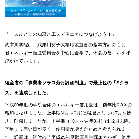
「一人ひとりの知恵と工夫で省エネにつなげよう！」。
武庫川学院は、武庫川女子大学環境宣言の基本方針のもと、
省エネルギー推進委員会を中心に全学で、今夏の省エネを呼
びかけています。
経産省の「事業者クラス分け評価制度」で最上位の「
S
クラ
ス」を達成しました。
平成29
年度の学院全体のエネルギー使用量は、前年比
0.8
％の
増加になりました。上半期
(4
月～
9
月
)
は猛暑となった
7
月を除
き、削減しましたが、下半期（
10
月～翌年
3
月）は
12月以降、
平年より寒い日が多く、使用量が増えたためと考えられま
す。
詳細は、添付の「平成
29
年度武庫川学院エネルギー使用