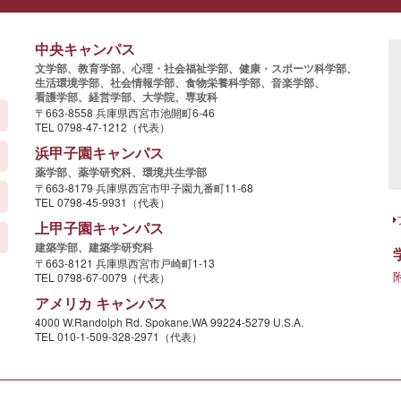
中央キャンパス
文学部、
教育学部、
心理・社会福祉学部、
健康・スポーツ科学部、
生活環境学部、
社会情報学部、
食物栄養科学部、
音楽学部、
看護学部、
経営学部、
大学院、
専攻科
〒663-8558 兵庫県西宮市池開町6-46
TEL 0798-47-1212（代表）
浜甲子園キャンパス
薬学部、
薬学研究科、
環境共生学部
〒663-8179 兵庫県西宮市甲子園九番町11-68
TEL 0798-45-9931（代表）
上甲子園キャンパス
建築学部、
建築学研究科
〒663-8121 兵庫県西宮市戸崎町1-13
TEL 0798-67-0079（代表）
アメリカ キャンパス
4000 W.Randolph Rd. Spokane,WA 99224-5279 U.S.A.
TEL 010-1-509-328-2971（代表）