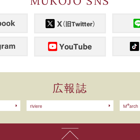
MUKOJO SNS
広報誌
riviere
arch
M