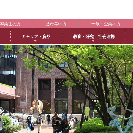
卒業生の方
父母等の方
一般・企業の方
キャリア・資格
教育・研究・社会連携
ポート
学生支援の概要
資格取得
BLOG
キャンパス
施設紹介
社会連携
共通教育
大学情
編
日本語日本文学専攻
褒賞制度
取得可能な資格
教育学科アメリカ分校留学
交通アクセス
中央キャンパス
社会連携推進センター
共通教育部
編入
英
IR（In
臨床心理学専攻
修学支援新制度
エクステンション講座
薬学部アメリカ分校留学日記
キャンパス紹介
浜甲子園キャンパス
発達・臨床心理センター
臨
履修・成績
大
ー育成推進センター
生活環境学専攻
奨学金制度
教員採用試験対策
上甲子園キャンパス・甲子園会館
子育てひろば
食
学校法
シラバス
大学
内部質保証体制
 サイエンス・コモンズ
建築学専攻
学寮
西宮北口キャンパス
ブラウン・ライス・ウィーク
景
履修便覧
武庫川
薬科学専攻
下宿・ワンルームマンション（武庫女エンタープライズ）
武庫女ステーションキャンパス
看
大学評価
成績評価
教育連携
オフィスアワー
北摂キャンパス・丹嶺学苑研修センター
認証評価
高等教
ー
MUKOJO ミライ☆ラボ
アルバイト
アメリカ分校
自己点検・評価
教員情報検索
大学間教育研究連携
教員一覧