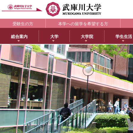
受験生の方
本学への留学を希望する方
総合案内
大学
大学院
学生生活
理念・歴史
大学
大学院・専攻科
学生支援部署
キャリア支援
研究所
アメリカ分校で学ぶ
附属図書館
教育・研究サ
教育理念
日本語日本文学科
大学院NEWS・EVENTS
教務部
キャリアセンター
教育総合研究所
アメリカ分校（English）
利用案内
研究ポータル
学院長メッセージ
歴史文化学科
教育学専攻
学生部
薬学部学生の就職支援
健康科学総合研究所
留学プログラム
蔵書検索
動物実験委員会
学長メッセージ
英語グローバル学科
健康・スポーツ科学専攻
国際センター
内定先輩アドバイザーの声
女性活躍総合研究所
日本文化センター
マイライブラリ
女性研究リーダ
3つのポリシーとアセスメントポリシー
教育学科
食創造科学専攻
学校教育センター
アメリカ分校キャンパスマップ
データベース一覧
武庫川女子大学
学びの特徴
心理学科
薬学専攻
キャリアセンター
CEA認定状について
武庫川女子大学リポジトリ
センター
武庫川女子大学のあゆみ
社会福祉学科
音楽専攻科
総合情報システム部（ICTヘルプデスク）
LibrariE
スポーツセンタ
健康・スポーツ科学科
健康サポートセンター
学習・研究支援
スポーツマネジメント学科
学生相談センター
附属総合ミュージアム
生活環境学科
学生サポート室（障がい学生支援）