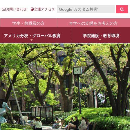
お問い合わせ
交通アクセス
学生・教職員の方
本学への支援をお考えの方
アメリカ分校・グローバル教育
学院施設・教育環境
報の公表
入
国際センター
キャンパスライフ
生涯学習
clo
clo
clo
clo
clo
clo
clo
clo
学について
語英米文学専攻
売店・本/食堂・カフェ
オープンカレッジ
stitutional Research）情報
床教育学専攻
キャンパスカレンダー
大学院／専攻科紹介
学院進学
物栄養学専攻
学友会・委員会
科目等履修について
人武庫川学院
院・専攻科入試ガイド
観建築学専攻
クラブ・同好会
リカレント教育
学院創立80周年
護学専攻
学内ボランティア団体
+
MUKOnoa
武庫女Style
育の修学支援新制度について
教員情報検索
学費等納付金