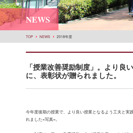
利用案内
社会情報学科
スポーツセンター
所蔵品検索
NEWS
食物栄養学科
丹嶺学苑研修センター
食創造科学科
男女共同参画推進課
建築学科
事業部
TOP
NEWS
2018年度
景観建築学科
武庫女エンタープライズ
演奏学科
応用音楽学科
「授業改善奨励制度」。より良
薬学科
に、表彰状が贈られました。
健康生命薬科学科
環境共生学科
看護学科
経営学科
今年度後期の授業で、より良い授業となるよう工夫と実践
目指せる主な進路・取得できる教員免許
れました=写真=。