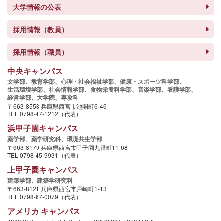
大学情報の公表
採用情報（教員）
採用情報（職員）
中央キャンパス
文学部、
教育学部、
心理・社会福祉学部、
健康・スポーツ科学部、
生活環境学部、
社会情報学部、
食物栄養科学部、
音楽学部、
看護学部、
経営学部、
大学院、
専攻科
〒663-8558 兵庫県西宮市池開町6-46
TEL 0798-47-1212（代表）
浜甲子園キャンパス
薬学部、
薬学研究科、
環境共生学部
〒663-8179 兵庫県西宮市甲子園九番町11-68
TEL 0798-45-9931（代表）
上甲子園キャンパス
建築学部、
建築学研究科
〒663-8121 兵庫県西宮市戸崎町1-13
TEL 0798-67-0079（代表）
アメリカ キャンパス