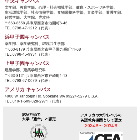
中央キャンパス
文学部、
教育学部、
心理・社会福祉学部、
健康・スポーツ科学部、
生活環境学部、
社会情報学部、
食物栄養科学部、
音楽学部、
看護学部、
経営学部、
大学院、
専攻科
〒663-8558 兵庫県西宮市池開町6-46
TEL 0798-47-1212（代表）
浜甲子園キャンパス
薬学部、
薬学研究科、
環境共生学部
〒663-8179 兵庫県西宮市甲子園九番町11-68
TEL 0798-45-9931（代表）
上甲子園キャンパス
建築学部、
建築学研究科
〒663-8121 兵庫県西宮市戸崎町1-13
TEL 0798-67-0079（代表）
アメリカ キャンパス
4000 W.Randolph Rd. Spokane,WA 99224-5279 U.S.A.
TEL 010-1-509-328-2971（代表）