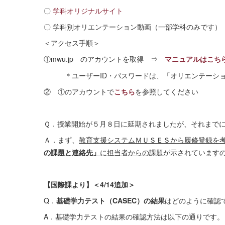
〇
学科オリジナルサイト
〇 学科別オリエンテーション動画（一部学科のみです）
＜アクセス手順＞
①mwu.jp のアカウントを取得 ⇒
マニュアルはこち
＊ユーザーID・パスワードは、「オリエンテーショ
② ①のアカウントで
こちら
を参照してください
Ｑ．授業開始が５月８日に延期されましたが、それまで
Ａ．まず、
教育支援システムＭＵＳＥＳから履修登録を
の課題と連絡先」
に担当者からの課題
が示されています
【国際課より】＜4/14追加＞
Q．
基礎学力テスト（CASEC）の結果
はどのように確認
A．基礎学力テストの結果の確認方法は以下の通りです。