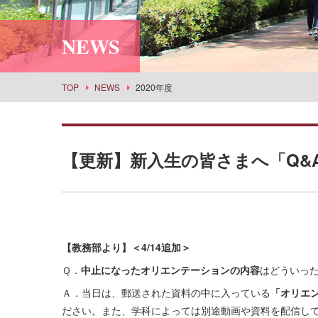
利用案内
社会情報学科
スポーツセンター
所蔵品検索
NEWS
食物栄養学科
丹嶺学苑研修センター
食創造科学科
男女共同参画推進課
建築学科
事業部
TOP
NEWS
2020年度
景観建築学科
武庫女エンタープライズ
演奏学科
応用音楽学科
【更新】新入生の皆さまへ「Q&
薬学科
健康生命薬科学科
環境共生学科
看護学科
【教務部より】＜4/14追加＞
経営学科
Ｑ．
中止になったオリエンテーションの内容
はどういっ
目指せる主な進路・取得できる教員免許
Ａ．当日は、郵送された資料の中に入っている
「オリエ
ださい。また、学科によっては別途動画や資料を配信し