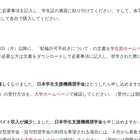
に必要事項を記入し、学生証の裏面に貼り付けてください。そして、各
示して各自で購入してください。
13日（月）以降に、「駐輪許可手続きについて」の文書を
学生部ホーム
可証が必要な方は文書をダウンロードして必要事項に記入し、登学された際
厳しく
なりました。
日本学生支援機構奨学金
はどうしたら申し込めます
用）の受付方法を、
大学ホームページ
で確認してください。（受付には期
バイト収入が減少
しました。
日本学生支援機構奨学金
を申し込めますか
付型奨学金・貸与型奨学金の利用を希望される場合には、４月から募集
の受付方法を
大学ホームページ
で確認してください。（受付には期限が