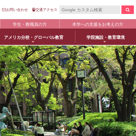
お問い合わせ
交通アクセス
学生・教職員の方
本学への支援をお考えの方
アメリカ分校・グローバル教育
学院施設・教育環境
報の公表
入
国際センター
キャンパスライフ
生涯学習
clo
clo
clo
clo
clo
clo
clo
clo
学について
語英米文学専攻
売店・本/食堂・カフェ
オープンカレッジ
stitutional Research）情報
床教育学専攻
キャンパスカレンダー
大学院／専攻科紹介
学院進学
物栄養学専攻
学友会・委員会
科目等履修について
人武庫川学院
院・専攻科入試ガイド
観建築学専攻
クラブ・同好会
リカレント教育
学院創立80周年
護学専攻
学内ボランティア団体
+
MUKOnoa
武庫女Style
育の修学支援新制度について
教員情報検索
学費等納付金