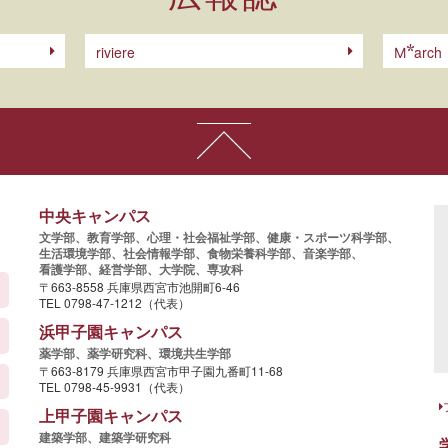
riviere
arch
M
中央キャンパス
文学部、
教育学部、
心理・社会福祉学部、
健康・スポーツ科学部、
生活環境学部、
社会情報学部、
食物栄養科学部、
音楽学部、
看護学部、
経営学部、
大学院、
専攻科
〒663-8558 兵庫県西宮市池開町6-46
TEL 0798-47-1212（代表）
浜甲子園キャンパス
薬学部、
薬学研究科、
環境共生学部
〒663-8179 兵庫県西宮市甲子園九番町11-68
TEL 0798-45-9931（代表）
上甲子園キャンパス
建築学部、
建築学研究科