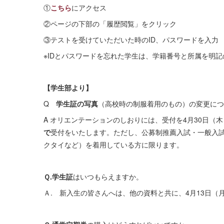
①
こちら
にアクセス
②ページの下部の「履歴閲覧」をクリック
③テストを受けていただいた時のID、パスワードを入力
※IDとパスワードを忘れた学生は、学籍番号と所属を明
【学生部より】
Q
学生証の写真
（高校時の制服着用のもの）の変更につい
A オリエンテーションのしおりには、受付を4月30日
で
受付をいたします。ただし、公募制推薦入試・一般入
クタイなど）を着用している方に限ります。
Ｑ.学生証
はいつもらえますか。
Ａ. 新入生の皆さんへは、他の資料と共に、4月13日