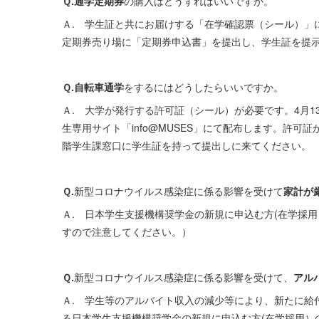
Ｑ.通学定期券
の購入はどうすればいいですか。
Ａ. 学生証と共にお届けする「在学確認票（シール）」
定期券売り場に「定期券申込書」を提出し、学生証を提
Ｑ.自転車通学
をするにはどうしたらいいですか。
Ａ. 大学が発行する許可証（シール）が必要です。4月
生専用サイト「info@MUSES」にて配布します。許
階学生課窓口に学生証を持って提出しに来てください。
Ｑ.
新型コロナウイルス感染症に係る影響を受けて
家計が
Ａ. 日本学生支援機構奨学金の新規に申込む方(在学採
すので注意してください。）
Ｑ.
新型コロナウイルス感染症に係る影響を受けて、
アル
Ａ. 学生等のアルバイト収入の減少等により、新たに給
る日本学生支援機構奨学金の新規に申込む方(在学採用）