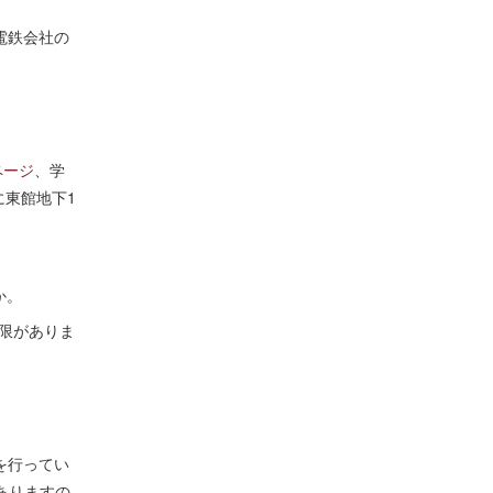
電鉄会社の
ページ
、学
に東館地下1
か。
限がありま
。
を行ってい
ありますの