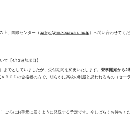
記の上、国際センター（
gaikyo@mukogawa-u.ac.jp
）へ問い合わせてくだ
て【4/13追加項目】
（木）までとしていましたが、受付期間を変更いたします。
登学開始から2
試ＡＢＣＤの合格者の方で、明らかに高校の制服と思われるもの（セー
（月）ごろにお手元に届くように発送する予定です。今しばらくお待ちく