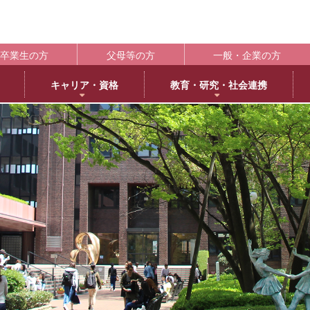
卒業生の方
父母等の方
一般・企業の方
キャリア・資格
教育・研究・社会連携
ポート
学生支援の概要
資格取得
BLOG
キャンパス
施設紹介
社会連携
共通教育
大学情
編
日本語日本文学専攻
褒賞制度
取得可能な資格
教育学科アメリカ分校留学
交通アクセス
中央キャンパス
社会連携推進センター
共通教育部
編入
英
IR（In
臨床心理学専攻
修学支援新制度
エクステンション講座
薬学部アメリカ分校留学日記
キャンパス紹介
浜甲子園キャンパス
発達・臨床心理センター
臨
履修・成績
大
ー育成推進センター
生活環境学専攻
奨学金制度
教員採用試験対策
上甲子園キャンパス・甲子園会館
子育てひろば
食
学校法
シラバス
大学
内部質保証体制
 サイエンス・コモンズ
建築学専攻
学寮
西宮北口キャンパス
ブラウン・ライス・ウィーク
景
履修便覧
武庫川
薬科学専攻
下宿・ワンルームマンション（武庫女エンタープライズ）
武庫女ステーションキャンパス
看
大学評価
成績評価
教育連携
オフィスアワー
北摂キャンパス・丹嶺学苑研修センター
認証評価
高等教
ー
MUKOJO ミライ☆ラボ
アルバイト
アメリカ分校
自己点検・評価
教員情報検索
大学間教育研究連携
教員一覧