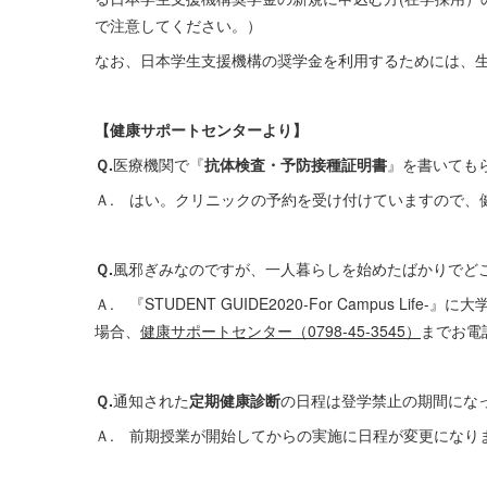
で注意してください。）
なお、日本学生支援機構の奨学金を利用するためには、
【健康サポートセンターより】
Ｑ.
医療機関で『
抗体検査・予防接種証明書
』を書いても
Ａ. はい。クリニックの予約を受け付けていますので、
Ｑ.
風邪ぎみなのですが、一人暮らしを始めたばかりでど
Ａ. 『STUDENT GUIDE2020-For Campus
場合、
健康サポートセンター（0798-45-3545）
までお電
Ｑ.
通知された
定期健康診断
の日程は登学禁止の期間にな
Ａ. 前期授業が開始してからの実施に日程が変更になりま