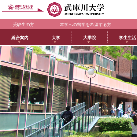
受験生の方
本学への留学を希望する方
総合案内
大学
大学院
学生生活
理念・歴史
大学
大学院・専攻科
学生支援部署
キャリア支援
研究所
アメリカ分校で学ぶ
附属図書館
教育・研究サ
教育理念
日本語日本文学科
大学院NEWS・EVENTS
教務部
キャリアセンター
教育総合研究所
アメリカ分校（English）
利用案内
研究ポータル
学院長メッセージ
歴史文化学科
教育学専攻
学生部
薬学部学生の就職支援
健康科学総合研究所
留学プログラム
蔵書検索
動物実験委員会
学長メッセージ
英語グローバル学科
健康・スポーツ科学専攻
国際センター
内定先輩アドバイザーの声
女性活躍総合研究所
日本文化センター
マイライブラリ
女性研究リーダ
3つのポリシーとアセスメントポリシー
教育学科
食創造科学専攻
学校教育センター
アメリカ分校キャンパスマップ
データベース一覧
武庫川女子大学
学びの特徴
心理学科
薬学専攻
キャリアセンター
CEA認定状について
武庫川女子大学リポジトリ
センター
武庫川女子大学のあゆみ
社会福祉学科
音楽専攻科
総合情報システム部（ICTヘルプデスク）
LibrariE
スポーツセンタ
健康・スポーツ科学科
健康サポートセンター
学習・研究支援
スポーツマネジメント学科
学生相談センター
附属総合ミュージアム
生活環境学科
学生サポート室（障がい学生支援）