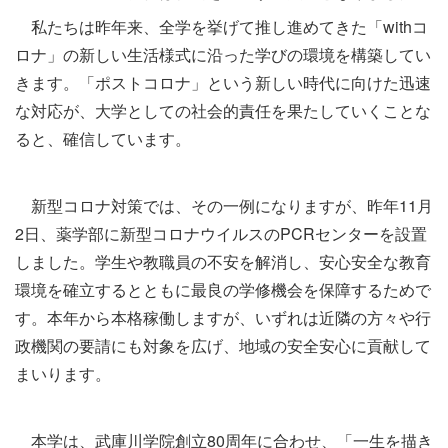
私たちは昨年来、全学を挙げて推し進めてきた「
with
コ
ロナ」の新しい生活様式に沿った学びの環境を構築してい
きます。「ポストコロナ」という新しい時代に向けた迅速
な対応が、大学としての社会的責任を果たしていくことな
ると、確信しています。
新型コロナ対策では、その一例になりますが、
昨年
11
月
2
日、薬学部に新型コロナウイルスの
PCR
センターを設置
しました。学生や教職員の不安を解消し、安心安全な教育
環境を確立するとともに最良の学修機会を保障するためで
す。本年から本格稼働しますが、いずれは近隣の方々や行
政機関の要請にも対象を広げ、地域の安全安心に貢献して
まいります。
本学は、武庫川学院創立
80
周年に合わせ、「一生を描き