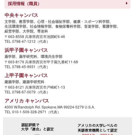
採用情報（職員）
中央キャンパス
文学部、
教育学部、
心理・社会福祉学部、
健康・スポーツ科学部、
生活環境学部、
社会情報学部、
食物栄養科学部、
音楽学部、
看護学部、
経営学部、
大学院、
専攻科
〒663-8558 兵庫県西宮市池開町6-46
TEL 0798-47-1212（代表）
浜甲子園キャンパス
薬学部、
薬学研究科、
環境共生学部
〒663-8179 兵庫県西宮市甲子園九番町11-68
TEL 0798-45-9931（代表）
上甲子園キャンパス
建築学部、
建築学研究科
〒663-8121 兵庫県西宮市戸崎町1-13
TEL 0798-67-0079（代表）
アメリカ キャンパス
4000 W.Randolph Rd. Spokane,WA 99224-5279 U.S.A.
TEL 010-1-509-328-2971（代表）