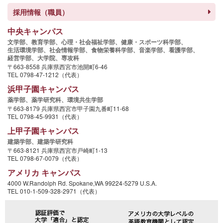
採用情報（職員）
中央キャンパス
文学部、
教育学部、
心理・社会福祉学部、
健康・スポーツ科学部、
生活環境学部、
社会情報学部、
食物栄養科学部、
音楽学部、
看護学部、
経営学部、
大学院、
専攻科
〒663-8558 兵庫県西宮市池開町6-46
TEL 0798-47-1212（代表）
浜甲子園キャンパス
薬学部、
薬学研究科、
環境共生学部
〒663-8179 兵庫県西宮市甲子園九番町11-68
TEL 0798-45-9931（代表）
上甲子園キャンパス
建築学部、
建築学研究科
〒663-8121 兵庫県西宮市戸崎町1-13
TEL 0798-67-0079（代表）
アメリカ キャンパス
4000 W.Randolph Rd. Spokane,WA 99224-5279 U.S.A.
TEL 010-1-509-328-2971（代表）