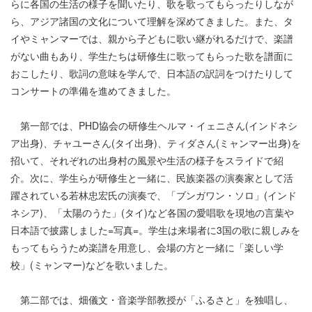
らに各国の生活の様子を聞いたり、歌を歌ってもらったりしなが
ら、アジア諸国の文化について理解を深めてきました。また、タ
イやミャンマーでは、親から子どもに歌い継がれるだけで、楽譜
がない曲もあり、学生たちは研修生に歌ってもらった歌を譜面に
おこしたり、歌詞の意味を学んで、日本語の訳詞をつけたりして
コンサートの準備を進めてきました。
第一部では、PHD協会の研修生ヘルマ・イェニさん(インドネシ
ア出身)、チャユーさん(タイ出身)、ティダさん(ミャンマー出身)を
招いて、それぞれの出身村の風景や生活の様子をスライドで紹
介。次に、学生らが研修生と一緒に、民族楽器の演奏家として活
躍されている若林忠宏氏の演奏で、「ブンガワン・ソロ」(インド
ネシア)、「太陽のうた」(タイ)など各国の愛唱歌を現地の言葉や
日本語で披露しました=写真=。学生は来場者に3国の歌に親しみを
もってもらうため楽譜を用意し、会場の方と一緒に「楽しい学
校」(ミャンマー)などを歌いました。
第二部では、畑儀文・音楽学部教授が「ふるさと」を独唱し、