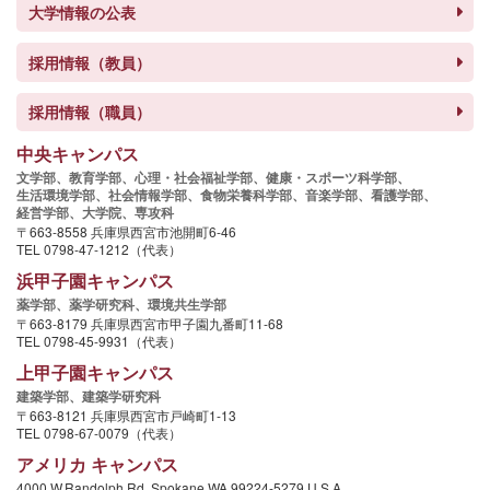
大学情報の公表
採用情報（教員）
採用情報（職員）
中央キャンパス
文学部、
教育学部、
心理・社会福祉学部、
健康・スポーツ科学部、
生活環境学部、
社会情報学部、
食物栄養科学部、
音楽学部、
看護学部、
経営学部、
大学院、
専攻科
〒663-8558 兵庫県西宮市池開町6-46
TEL 0798-47-1212（代表）
浜甲子園キャンパス
薬学部、
薬学研究科、
環境共生学部
〒663-8179 兵庫県西宮市甲子園九番町11-68
TEL 0798-45-9931（代表）
上甲子園キャンパス
建築学部、
建築学研究科
〒663-8121 兵庫県西宮市戸崎町1-13
TEL 0798-67-0079（代表）
アメリカ キャンパス
4000 W.Randolph Rd. Spokane,WA 99224-5279 U.S.A.