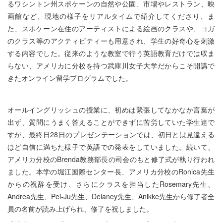
るワシントン州スポケーンの自然や公園、市場やレストラン、映
画館など、現地の様子をリアルタイムで紹介してくださり、ま
た、スポケーン在住のアーティストによる絵画のクラスや、ヨガ
のクラス等のアクティビティーも用意され、学生の好奇心を刺激
する内容でした。従来のような教室で行う英語教育だけでは収ま
らない、アメリカに分校を持つ武庫川女子大学だからこそ開講で
きたオンライン留学プログラムでした。
オールイングリッシュの授業に、初めは緊張してなかなか言葉が
出ず、質問にうまく答えることができずに苦労していた学生達で
すが、最終日
28日の
プレゼンテーションでは、初日とは見違える
ほど自信に満ちた様子で英語での発表をしていました。
続いて、
アメリカ分校のBrenda教務部長の司会のもと修了式が執り行われ
ました。本学の堀江国際センター長、アメリカ分校のRonica先生
からの祝辞を受け、さらにクラスを担当したRosemary先生、
Andrea先生、Pei-Ju先生、Delaney先生、Anikke先生から修了者全
員の名前が読み上げられ、修了を祝しました。