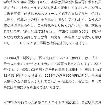
学院創立83年の歴史において、本学は実学や資格教育に優れた実
績を持ち、社会を支える人材を数多く輩出してきました。20万人
に迫る卒業生がそれぞれのフィールドで積み重ねてきた「信頼」
は厚く、後輩たちの行く手を温かく照らしてくれます。女性の活
躍が期待される今日、自ら時代を切り拓く力がより一層、求めら
れています。“新しい道”に踏み出し、学生には自由な発想、伸びや
かな行動力を後押しする教育・研究を、卒業生には何度でも学び
直し、チャレンジできる環境と機会を提供していきます。
2022年4月に開設する「西宮北口キャンパス（仮称）」は、広く一
般の人も参加いただけるリカレント教育の拠点となります。2023
年4月には、複数の新学部・新学科の開設を構想中で、実現すれば
12学部19学科となります。
2039
年の創立100周年に向け、
全国最
大規模の女子総合大学としてこれからも誠実に、着実に、そして
時には大胆に歩みを進めてまいります。
2020年から始まった新型コロナウイルス感染症は、まだ収束の見