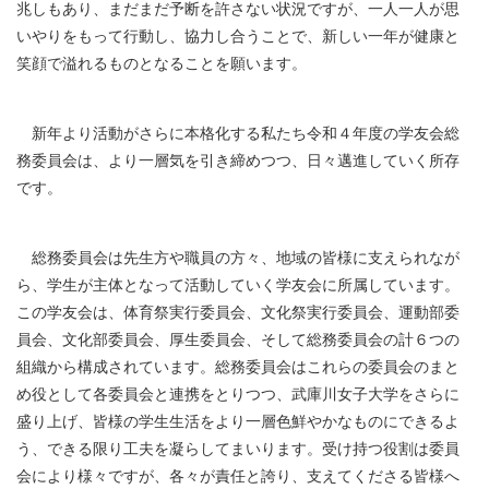
兆しもあり、まだまだ予断を許さない状況ですが、一人一人が思
いやりをもって行動し、協力し合うことで、新しい一年が健康と
笑顔で溢れるものとなることを願います。
新年より活動がさらに本格化する私たち令和４年度の学友会総
務委員会は、より一層気を引き締めつつ、日々邁進していく所存
です。
総務委員会は先生方や職員の方々、地域の皆様に支えられなが
ら、学生が主体となって活動していく学友会に所属しています。
この学友会は、体育祭実行委員会、文化祭実行委員会、運動部委
員会、文化部委員会、厚生委員会、そして総務委員会の計６つの
組織から構成されています。総務委員会はこれらの委員会のまと
め役として各委員会と連携をとりつつ、武庫川女子大学をさらに
盛り上げ、皆様の学生生活をより一層色鮮やかなものにできるよ
う、できる限り工夫を凝らしてまいります。受け持つ役割は委員
会により様々ですが、各々が責任と誇り、支えてくださる皆様へ