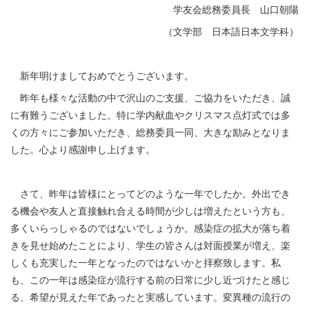
学友会総務委員長 山口朝陽
（文学部 日本語日本文学科）
新年明けましておめでとうございます。
昨年も様々な活動の中で沢山のご支援、ご協力をいただき、誠
に有難うございました。特に学内献血やクリスマス点灯式では多
くの方々にご参加いただき、総務委員一同、大きな励みとなりま
した。心より感謝申し上げます。
さて、昨年は皆様にとってどのような一年でしたか。外出でき
る機会や友人と直接触れ合える時間が少しは増えたという方も、
多くいらっしゃるのではないでしょうか。感染症の拡大が落ち着
きを見せ始めたことにより、学生の皆さんは対面授業が増え、楽
しくも充実した一年となったのではないかと拝察致します。私
も、この一年は感染症が流行する前の日常に少し近づけたと感じ
る、希望が見えた年であったと実感しています。変異種の流行の