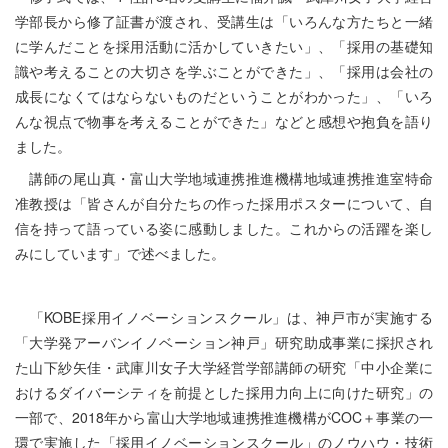
学部長から修了証書が渡され、受講生は「いろんな方たちと一緒
に学んだことを採用活動に活かしていきたい」、「採用の基礎知
識や考えることの大切さを学ぶことができた」、「採用は会社の
成長になくてはならないものだということがわかった」、「いろ
んな視点で物事を考えることができた」などと感想や抱負を語り
ました。
講師の尾山真・富山大学地域連携推進機構地域連携推進室特命
准教授は「皆さんが自分たちの作った採用ポスターについて、自
信を持って語っている姿に感動しました。これからの活躍を楽し
みにしています」で述べました。
「
KOBE採用イノベーションスクール」は、神戸市が実施する
「大学発アーバンイノベーション神戸」研究助成事業に採択され
た山下紗矢佳・武庫川女子大学経営学部講師の研究「中小企業に
おけるダイバーシティを前提とした採用力向上に向けた研究」の
一部で、2018年から富山大学地域連携推進機構がCOC＋事業の一
環で実施した「採用イノベーションスクール」のノウハウ・技術