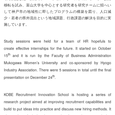
移転を試み、富山大学を中心とする研究者を研究チームに招へい
して神戸市の地域性に即したプログラムの構築を図り、人口減
少・若者の県外流出という地域課題、行政課題の解決を目的に実
施しています。
Study sessions were held for a team of HR hopefuls to
create effective internships for the future. It started on October
th
15
and it is run by the Faculty of Business Administration
Mukogawa Women’s University and co-sponsored by Hyogo
Industry Association. There were 5 sessions in total until the final
th
presentation on December 24
.
KOBE Recruitment Innovation School
is hosting a series of
research project aimed at improving recruitment capabilities and
build to put ideas into practice and discuss new hiring methods. It