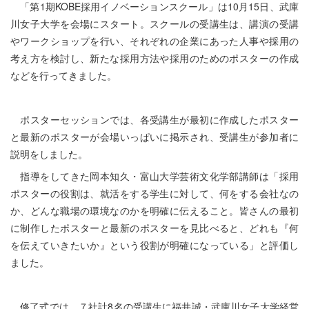
「第1期KOBE採用イノベーションスクール」は10月15日、武庫
川女子大学を会場にスタート。スクールの受講生は、講演の受講
やワークショップを行い、それぞれの企業にあった人事や採用の
考え方を検討し、新たな採用方法や採用のためのポスターの作成
などを行ってきました。
ポスターセッションでは、各受講生が最初に作成したポスター
と最新のポスターが会場いっぱいに掲示され、受講生が参加者に
説明をしました。
指導をしてきた
岡本知久・富山大学芸術文化学部講師は「採用
ポスターの役割は、就活をする学生に対して、何をする会社なの
か、どんな職場の環境なのかを明確に伝えること。皆さんの最初
に制作したポスターと最新のポスターを見比べると、どれも『何
を伝えていきたいか』という役割が明確になっている」と評価し
ました。
修了式では、７社計8名の受講生に福井誠・武庫川女子大学経営