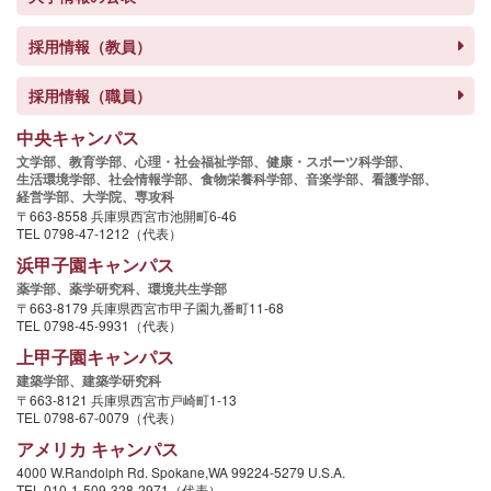
採用情報（教員）
採用情報（職員）
中央キャンパス
文学部、
教育学部、
心理・社会福祉学部、
健康・スポーツ科学部、
生活環境学部、
社会情報学部、
食物栄養科学部、
音楽学部、
看護学部、
経営学部、
大学院、
専攻科
〒663-8558 兵庫県西宮市池開町6-46
TEL 0798-47-1212（代表）
浜甲子園キャンパス
薬学部、
薬学研究科、
環境共生学部
〒663-8179 兵庫県西宮市甲子園九番町11-68
TEL 0798-45-9931（代表）
上甲子園キャンパス
建築学部、
建築学研究科
〒663-8121 兵庫県西宮市戸崎町1-13
TEL 0798-67-0079（代表）
アメリカ キャンパス
4000 W.Randolph Rd. Spokane,WA 99224-5279 U.S.A.
TEL 010-1-509-328-2971（代表）