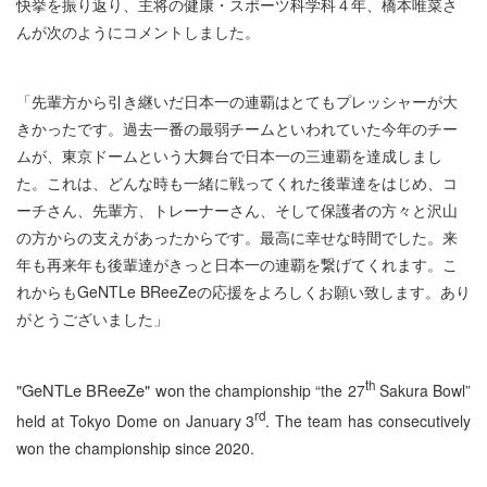
快挙を振り返り、主将の健康・スポーツ科学科４年、橋本唯菜さ
んが次のようにコメントしました。
「先輩方から引き継いだ日本一の連覇はとてもプレッシャーが大
きかったです。過去一番の最弱チームといわれていた今年のチー
ムが、東京ドームという大舞台で日本一の三連覇を達成しまし
た。これは、どんな時も一緒に戦ってくれた後輩達をはじめ、コ
ーチさん、先輩方、トレーナーさん、そして保護者の方々と沢山
の方からの支えがあったからです。最高に幸せな時間でした。来
年も再来年も後輩達がきっと日本一の連覇を繋げてくれます。こ
れからもGeNTLe BReeZeの応援をよろしくお願い致します。あり
がとうございました」
th
"GeNTLe BReeZe" won
the championship “the 27
Sakura Bowl”
rd
held at Tokyo Dome on January 3
. The team has consecutively
won the championship since 2020.