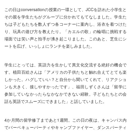
この日はconversationの授業の一環として、JCCを訪れた小学生と
その親を学生たちがグループに分かれてもてなしました。学生た
ちは子どもたちを数人ずつ各コーナーに案内し、浴衣を着つけた
り、玩具の遊び方を教えたり。「カエルの歌」の輪唱に挑戦する
場面では笑い声と拍手が沸き起こりました。このあと、芝生にシ
ートを広げ、いっしょにランチを楽しみました。
学生にとっては、英語力を生かして異文化交流する絶好の機会で
す。植田百絵さんは「アメリカの子供たちと触れ合えてとても楽
しかった。ハグしていい？と自分から聞いてくれて、リアクショ
ンも大きく、接しやすかったです」、福田しずくさんは「留学に
参加していなかったらなかなかできない経験。子どもたちとの会
話も英語でスムーズにできました」と話していました。
4か月間の留学修了まであと1週間。この日の夜は、キャンパス内
でバーベキューパーティやキャンプファイヤー、ダンスパーティ