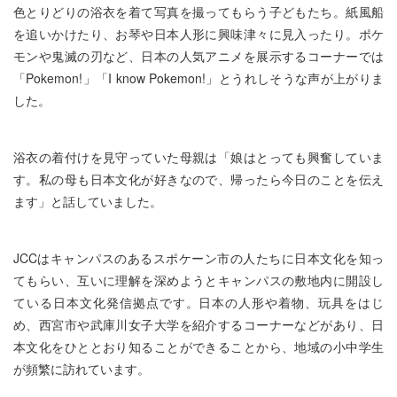
色とりどりの浴衣を着て写真を撮ってもらう子どもたち。紙風船
を追いかけたり、お琴や日本人形に興味津々に見入ったり。ポケ
モンや鬼滅の刃など、日本の人気アニメを展示するコーナーでは
「Pokemon!」「I know Pokemon!」とうれしそうな声が上がりま
した。
浴衣の着付けを見守っていた母親は「娘はとっても興奮していま
す。私の母も日本文化が好きなので、帰ったら今日のことを伝え
ます」と話していました。
JCCはキャンパスのあるスポケーン市の人たちに日本文化を知っ
てもらい、互いに理解を深めようとキャンパスの敷地内に開設し
ている日本文化発信拠点です。日本の人形や着物、玩具をはじ
め、西宮市や武庫川女子大学を紹介するコーナーなどがあり、日
本文化をひととおり知ることができることから、地域の小中学生
が頻繁に訪れています。