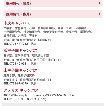
採用情報（教員）
採用情報（職員）
中央キャンパス
文学部、
教育学部、
心理・社会福祉学部、
健康・スポーツ科学部、
生活環境学部、
社会情報学部、
食物栄養科学部、
音楽学部、
看護学部、
経営学部、
大学院、
専攻科
〒663-8558 兵庫県西宮市池開町6-46
TEL 0798-47-1212（代表）
浜甲子園キャンパス
薬学部、
薬学研究科、
環境共生学部
〒663-8179 兵庫県西宮市甲子園九番町11-68
TEL 0798-45-9931（代表）
上甲子園キャンパス
建築学部、
建築学研究科
〒663-8121 兵庫県西宮市戸崎町1-13
TEL 0798-67-0079（代表）
アメリカ キャンパス
4000 W.Randolph Rd. Spokane,WA 99224-5279 U.S.A.
TEL 010-1-509-328-2971（代表）