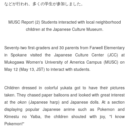
などが行われ、多くの学生が参加しました。
MUSC Report (2) Students interacted with local neighborhood
children at the Japanese Culture Museum.
Seventy-two first-graders and 30 parents from Farwell Elementary
in Spokane visited the Japanese Culture Center (JCC) at
Mukogawa Women's University of America Campus (MUSC) on
May 12 (May 13, JST) to interact with students.
Children dressed in colorful yukata got to have their pictures
taken. They chased paper balloons and looked with great interest
at the
okon
(Japanese harp) and Japanese dolls. At a section
displaying popular Japanese anime such as Pokemon and
Kimestu no Yaiba, the children shouted with joy, "I know
Pokemon!"