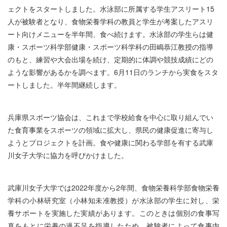
ェクトをスタートしました。水泳部に所属する学生アスリート15
人が被験者となり、食物栄養学科の教員と学生が考案したアスリ
ート向けメニューを半年間、食べ続けます。水泳部の学生らは健
康・スポーツ科学部健康・スポーツ科学科の田嶋恭江教授の指導
のもと、練習や大会出場を続け、定期的に体調や競技成績にどの
ような影響があるかを調べます。6月11日のランチから実食をスタ
ートしました。半年間継続します。
兵庫県スポーツ協会は、これまで学校給食を中心に取り組んでい
た食育事業をスポーツの領域に拡大し、県民の健康促進に寄与し
ようとプロジェクトを計画。食や健康に関わる学部を有する武庫
川女子大学に協力を呼びかけました。
武庫川女子大学では2022年度から2年間、食物栄養科学部食物栄養
学科の小林研究室（小林知未准教授）が水泳部の学生に対し、栄
養サポートを実施した実績があります。このときは個別の食事写
真をもとに栄養の過不足を指導したため、被験者によって食事内