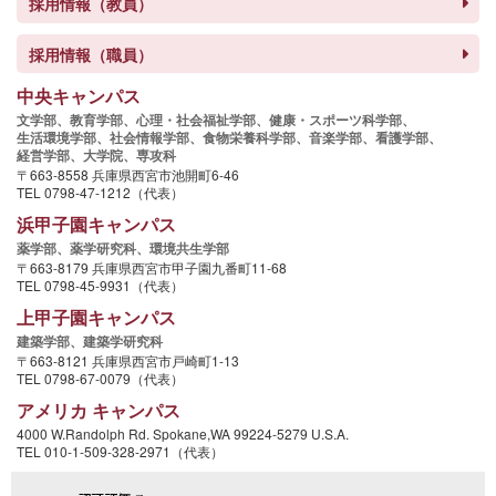
採用情報（教員）
採用情報（職員）
中央キャンパス
文学部、
教育学部、
心理・社会福祉学部、
健康・スポーツ科学部、
生活環境学部、
社会情報学部、
食物栄養科学部、
音楽学部、
看護学部、
経営学部、
大学院、
専攻科
〒663-8558 兵庫県西宮市池開町6-46
TEL 0798-47-1212（代表）
浜甲子園キャンパス
薬学部、
薬学研究科、
環境共生学部
〒663-8179 兵庫県西宮市甲子園九番町11-68
TEL 0798-45-9931（代表）
上甲子園キャンパス
建築学部、
建築学研究科
〒663-8121 兵庫県西宮市戸崎町1-13
TEL 0798-67-0079（代表）
アメリカ キャンパス
4000 W.Randolph Rd. Spokane,WA 99224-5279 U.S.A.
TEL 010-1-509-328-2971（代表）