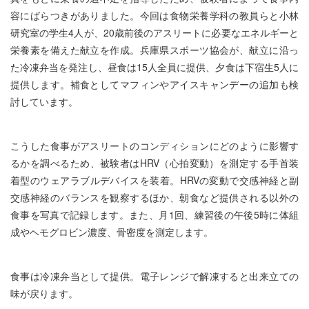
容にばらつきがありました。今回は食物栄養学科の教員らと小林
研究室の学生4人が、20歳前後のアスリートに必要なエネルギーと
栄養素を備えた献立を作成。兵庫県スポーツ協会が、献立に沿っ
た冷凍弁当を発注し、昼食は15人全員に提供、夕食は下宿生5人に
提供します。補食としてマフィンやアイスキャンデーの追加も検
討しています。
こうした食事がアスリートのコンディションにどのように影響す
るかを調べるため、被験者はHRV（心拍変動）を測定する手首装
着型のウェアラブルデバイスを装着。HRVの変動で交感神経と副
交感神経のバランスを観察するほか、朝食など提供される以外の
食事を写真で記録します。また、月1回、練習後の午後5時に体組
成やヘモグロビン濃度、骨密度を測定します。
食事は冷凍弁当として提供。電子レンジで解凍すると出来立ての
味が戻ります。