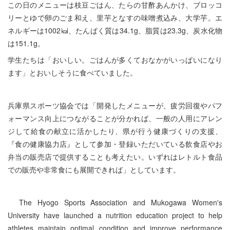
この日のメニューは枝豆ごはん、たらの甘酢あんかけ、ブロッコ
リーとゆで卵のごま和え、里芋となすの味噌煮込み、大学芋。エ
ネルギーは1002㎉、たんぱく質は34.1g、脂質は23.3g、炭水化物
は151.1g。
学生たちは「おいしい。ごはんが多くておなかがいっぱいになり
ます」とおいしそうに食べていました。
兵庫県スポーツ協会では「開発したメニューが、疲労回復やパフ
ォーマンス向上につながることが分かれば、一般の人用にアレン
ジして給食の献立に活かしたり、県が行う健康づくりの支援、
『食の健康協力店』として参加・登録いただいている飲食店やお
弁当の販売店で提供することも考えたい。いずれはレトルト食品
での販売や非常食にも展開できれば」としています。
The Hyogo Sports Association and Mukogawa Women's
University have launched a nutrition education project to help
athletes maintain optimal condition and improve performance