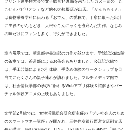
プリント選手権大会で女子総合14連覇を果たしたカヌー部の「た
こせんパビリオン」など約40の模擬店が出店。「がんもちゃん」
は食物栄養学科に伝わる「おでん」の愛称で、丁寧に取った出汁
に主役のがんもどき、大根やこんにゃくを煮込んだ力作。なじみ
の味だけにファンも多く、行列ができました。
室内展示では、華道部や書道部の力作が並びます。学院記念館2階
の茶室では、茶道部によるお茶会もありました。公江記念館で
は、手工芸部による水引体験、手染め体験のワークショップを目
当てにたくさんの親子連れが訪れました。マルチメディア館で
は、社会情報学部の学びに触れるWebアプリ体験＆謎解きやバー
チャル体験アニメの上映もありました。
文学部2号館では、女性活躍総合研究所主催の「プレ社会人のため
のスマートマネー講座」が開かれ、三井住友銀行西宮支店副支店
長が講演。InstagramやX、LINE、TikTokといったSNSに「闇バイ