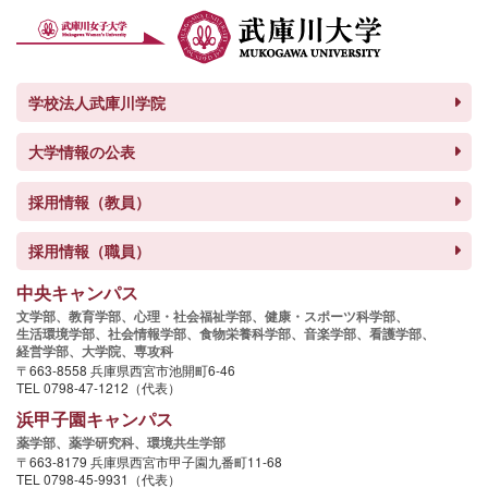
学校法人武庫川学院
大学情報の公表
採用情報（教員）
採用情報（職員）
中央キャンパス
文学部、
教育学部、
心理・社会福祉学部、
健康・スポーツ科学部、
生活環境学部、
社会情報学部、
食物栄養科学部、
音楽学部、
看護学部、
経営学部、
大学院、
専攻科
〒663-8558 兵庫県西宮市池開町6-46
TEL 0798-47-1212（代表）
浜甲子園キャンパス
薬学部、
薬学研究科、
環境共生学部
〒663-8179 兵庫県西宮市甲子園九番町11-68
TEL 0798-45-9931（代表）