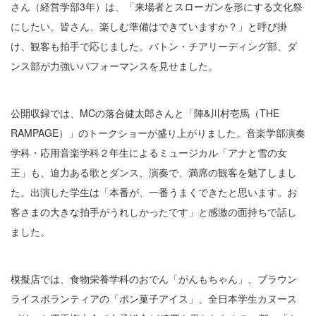
さん（経営学部3年）は、「来場者とスローガンを形にする文化祭
にしたい。皆さん、楽しむ準備はできていますか？」と呼び掛
け、観客も拍手で応じました。バトン・チアリーディング部、ダ
ンス部が力強いパフォーマンスを見せました。
公開収録では、MCの落合健太郎さんと「陣&川村壱馬（THE
RAMPAGE）」のトークショーが盛り上がりました。音楽学部演奏
学科・応用音楽学科２年生によるミュージカル「アナと雪の女
王」も、迫力ある歌とダンス、演奏で、満席の観客を魅了しまし
た。出演した学生は「本番が、一番うまくできたと思います。お
客さまの大きな拍手がうれしかったです」と感激の面持ちで話し
ました。
模擬店では、食物栄養学科のおでん「がんもちゃん」、ブラウン
ライスボランティアの「ポン菓子アイス」、全日本学生カヌース