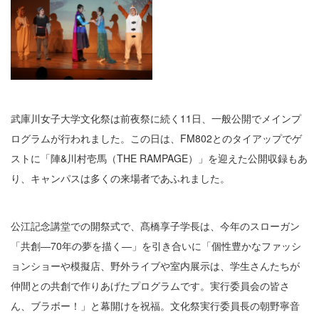
武庫川女子大学文化祭は前夜祭に続く11日、一般公開でメインプ
ログラムが行われました。この日は、FM802とのタイアップでゲ
ストに「陣&川村壱馬（THE RAMPAGE）」を迎えた公開収録もあ
り、キャンパスは多くの来場者であふれました。
公江記念講堂での開祭式で、髙橋享子学長は、今年のスローガン
「共創―70年の夢を描く―」を引き合いに「個性豊かなファッシ
ョンショーや模擬店、野外ライブや室内展示は、学生さんたちが
仲間との共創で作りあげたプログラムです。実行委員会の皆さ
ん、ブラボー！」と幕開けを祝福。文化祭実行委員長の朝野寧音