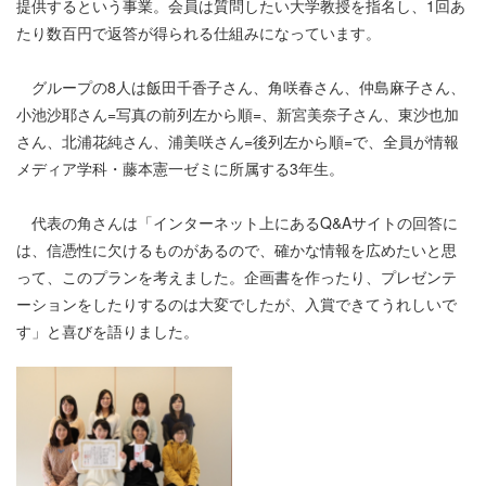
提供するという事業。会員は質問したい大学教授を指名し、1回あ
たり数百円で返答が得られる仕組みになっています。
グループの8人は飯田千香子さん、角咲春さん、仲島麻子さん、
小池沙耶さん=写真の前列左から順=、新宮美奈子さん、東沙也加
さん、北浦花純さん、浦美咲さん=後列左から順=で、全員が情報
メディア学科・藤本憲一ゼミに所属する3年生。
代表の角さんは「インターネット上にあるQ&Aサイトの回答に
は、信憑性に欠けるものがあるので、確かな情報を広めたいと思
って、このプランを考えました。企画書を作ったり、プレゼンテ
ーションをしたりするのは大変でしたが、入賞できてうれしいで
す」と喜びを語りました。