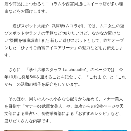
店や商品にまつわるミニコラムや西宮周辺にスイーツ店が多い理
由などをお届けします。
「遊びスポット大紹介! 武庫研(ムコラボ)」では、ムコ女生の遊
びスポットやランチの予算など“知りたいけど、なかなか聞けな
い”疑問を徹底調査! また 新しい遊びスポットとして、昨年オープ
ンした「ひょうご西宮アイスアリーナ」の魅力などをお伝えしま
す。
さらに、「学生広報スタッフ La chouette*」のページでは、今
年10月に発足5年を迎えることを記念して、「これまで」と「これ
から」の活動の様子を紹介をしています。
そのほか、周りの人への小さな心配りから始めて、マナー美人
を目指す「マナーde武庫女美人」や、読者からの投稿ページや天
文部による星占い、食物栄養部による「おすすめレシピ」など、
盛りだくさんな内容です。