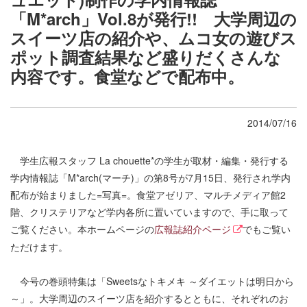
「M*arch」Vol.8が発行!! 大学周辺の
スイーツ店の紹介や、ムコ女の遊びス
ポット調査結果など盛りだくさんな
内容です。食堂などで配布中。
2014/07/16
学生広報スタッフ La chouette*の学生が取材・編集・発行する
学内情報誌「M*arch(マーチ)」の第8号が7月15日、発行され学内
配布が始まりました=写真=。食堂アゼリア、マルチメディア館2
階、クリステリアなど学内各所に置いていますので、手に取って
ご覧ください。本ホームページの
広報誌紹介ページ
でもご覧い
ただけます。
今号の巻頭特集は「Sweetsなトキメキ ～ダイエットは明日から
～」。大学周辺のスイーツ店を紹介するとともに、それぞれのお