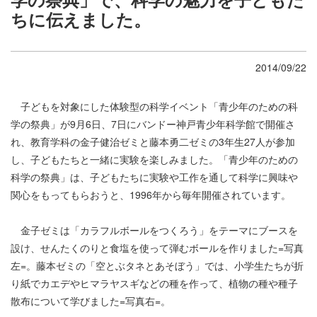
ちに伝えました。
2014/09/22
子どもを対象にした体験型の科学イベント「青少年のための科
学の祭典」が9月6日、7日にバンドー神戸青少年科学館で開催さ
れ、教育学科の金子健治ゼミと藤本勇二ゼミの3年生27人が参加
し、子どもたちと一緒に実験を楽しみました。「青少年のための
科学の祭典」は、子どもたちに実験や工作を通して科学に興味や
関心をもってもらおうと、1996年から毎年開催されています。
金子ゼミは「カラフルボールをつくろう」をテーマにブースを
設け、せんたくのりと食塩を使って弾むボールを作りました=写真
左=。藤本ゼミの「空とぶタネとあそぼう」では、小学生たちが折
り紙でカエデやヒマラヤスギなどの種を作って、植物の種や種子
散布について学びました=写真右=。