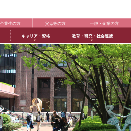
卒業生の方
父母等の方
一般・企業の方
キャリア・資格
教育・研究・社会連携
ポート
学生支援の概要
資格取得
BLOG
キャンパス
施設紹介
社会連携
共通教育
大学情
編
日本語日本文学専攻
褒賞制度
取得可能な資格
教育学科アメリカ分校留学
交通アクセス
中央キャンパス
社会連携推進センター
共通教育部
編入
英
IR（In
臨床心理学専攻
修学支援新制度
エクステンション講座
薬学部アメリカ分校留学日記
キャンパス紹介
浜甲子園キャンパス
発達・臨床心理センター
臨
履修・成績
大
ー育成推進センター
生活環境学専攻
奨学金制度
教員採用試験対策
上甲子園キャンパス・甲子園会館
子育てひろば
食
学校法
シラバス
大学
内部質保証体制
 サイエンス・コモンズ
建築学専攻
学寮
西宮北口キャンパス
ブラウン・ライス・ウィーク
景
履修便覧
武庫川
薬科学専攻
下宿・ワンルームマンション（武庫女エンタープライズ）
武庫女ステーションキャンパス
看
大学評価
成績評価
教育連携
オフィスアワー
北摂キャンパス・丹嶺学苑研修センター
認証評価
高等教
ー
MUKOJO ミライ☆ラボ
アルバイト
アメリカ分校
自己点検・評価
教員情報検索
大学間教育研究連携
教員一覧