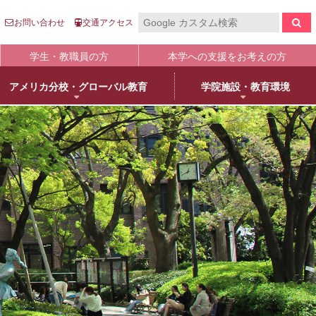
お問い合わせ
交通アクセス
学生・教職員の方
本学への支援をお考えの方
アメリカ分校・グローバル教育
学院施設・教育環境
報の公表
入
国際センター
キャンパスライフ
生涯学習
clo
clo
clo
clo
clo
clo
clo
clo
学について
語英米文学専攻
売店・本/食堂・カフェ
オープンカレッジ
stitutional Research）情報
床教育学専攻
キャンパスカレンダー
大学院／専攻科紹介
学院進学
物栄養学専攻
学友会・委員会
科目等履修について
人武庫川学院
院・専攻科入試ガイド
観建築学専攻
クラブ・同好会
リカレント教育
学院創立80周年
護学専攻
学内ボランティア団体
+
MUKOnoa
武庫女Style
育の修学支援新制度について
教員情報検索
学費等納付金