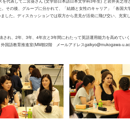
スを代表して二宮葵さん (文学部日本語日本文学科3年生) と岩井美之理さ
した。その後、グループに分かれて、「結婚と女性のキャリア」「各国大
いました。ディスカッションでは双方から意見が活発に飛び交い、充実
され、2年、3年、4年次と3年間にわたって英語運用能力を高めてい
推進室(MM館2階 メールアドレスgaikyo@mukogawa-u.ac.