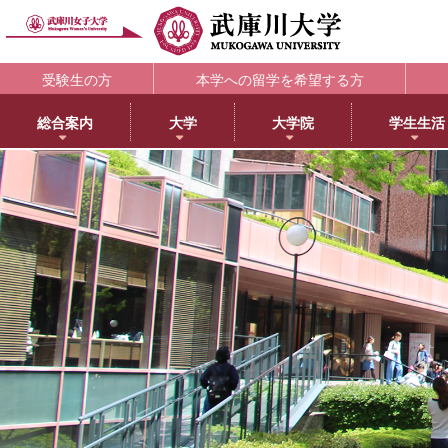
受験生の方
本学への留学を希望する方
総合案内
大学
大学院
学生生活
理念・歴史
大学
大学院・専攻科
学生支援部署
キャリア支援
研究所
アメリカ分校で学ぶ
附属図書館
教育・研究サ
教育理念
日本語日本文学科
大学院NEWS・EVENTS
教務部
キャリアセンター
教育総合研究所
アメリカ分校（English）
利用案内
研究ポータル
学院長メッセージ
歴史文化学科
教育学専攻
学生部
薬学部学生の就職支援
健康科学総合研究所
留学プログラム
蔵書検索
動物実験委員会
学長メッセージ
英語グローバル学科
健康・スポーツ科学専攻
国際センター
内定先輩アドバイザーの声
女性活躍総合研究所
日本文化センター
マイライブラリ
女性研究リーダ
3つのポリシーとアセスメントポリシー
教育学科
食創造科学専攻
学校教育センター
アメリカ分校キャンパスマップ
データベース一覧
武庫川女子大学
学びの特徴
心理学科
薬学専攻
キャリアセンター
CEA認定状について
武庫川女子大学リポジトリ
センター
武庫川女子大学のあゆみ
社会福祉学科
音楽専攻科
総合情報システム部（ICTヘルプデスク）
LibrariE
スポーツセンタ
健康・スポーツ科学科
健康サポートセンター
学習・研究支援
スポーツマネジメント学科
学生相談センター
附属総合ミュージアム
生活環境学科
学生サポート室（障がい学生支援）