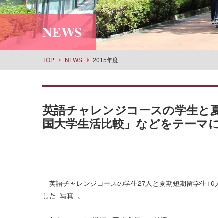
利用案内
社会情報学科
スポーツセンター
所蔵品検索
NEWS
食物栄養学科
丹嶺学苑研修センター
食創造科学科
男女共同参画推進課
建築学科
事業部
TOP
NEWS
2015年度
景観建築学科
武庫女エンタープライズ
演奏学科
応用音楽学科
英語チャレンジコースの学生と
薬学科
国大学生活比較」などをテーマ
健康生命薬科学科
環境共生学科
看護学科
経営学科
英語チャレンジコースの学生27人と夏期短期留学生10
目指せる主な進路・取得できる教員免許
した=写真=。