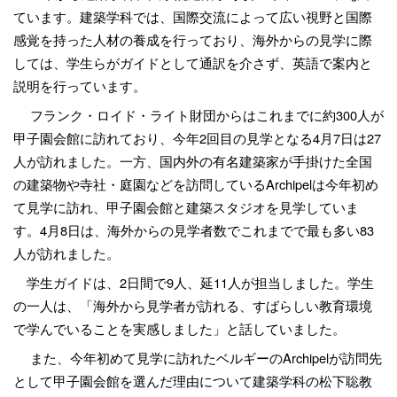
ています。建築学科では、国際交流によって広い視野と国際
感覚を持った人材の養成を行っており、海外からの見学に際
しては、学生らがガイドとして通訳を介さず、英語で案内と
説明を行っています。
フランク・ロイド・ライト財団からはこれまでに約
300
人が
甲子園会館に訪れており、今年
2
回目の見学となる
4
月
7
日は
27
人が訪れました。
一方、国内外の有名建築家が手掛けた全国
の建築物や寺社・庭園などを訪問している
Archipel
は今年初め
て見学に訪れ、甲子園会館と建築スタジオを見学していま
す。
4
月
8
日は、海外からの見学者数でこれまでで最も多い
83
人が訪れました。
学生ガイドは、
2
日間で
9
人、延
11
人が担当しました。学生
の一人は、「海外から見学者が訪れる、すばらしい教育環境
で学んでいることを実感しました」と話していました。
また、今年初めて見学に訪れたベルギーの
Archipel
が訪問先
として甲子園会館を選んだ理由について建築学科の松下聡教