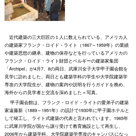
近代建築の三大巨匠の１人に数えられている、アメリカ人
の建築家フランク・ロイド・ライト（
1867
～
1959
年）の業績
や建築思想の継承、建物の保存などを行っているアメリカの
フランク・ロイド・ライト財団とベルギーの建築家集団
「
Archipel
」が
4
月
7
、
8
の両日、武庫川女子大学甲子園会館を
見学に訪れました。両日とも建築学科の学生や大学院建築学
専攻の大学院生が、建物の案内や説明を行うガイドを務め、
海外からの見学者と交流を深めました＝写真。
甲子園会館は、フランク・ロイド・ライトの愛弟子の建築
家遠藤新（
1889
～
1951
年）の設計で
1930
年に甲子園ホテルと
して竣工し、ライト式建築の代表と言われています。
1965
年
に武庫川学院が国から譲り受けて教育施設として再生し、
2006
年から建築学科、大学院建築学専攻のキャンパスになっ