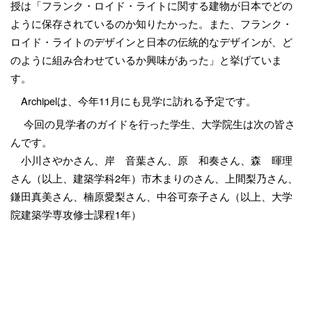
授は「フランク・ロイド・ライトに関する建物が日本でどの
ように保存されているのか知りたかった。また、フランク・
ロイド・ライトのデザインと日本の伝統的なデザインが、ど
のように組み合わせているか興味があった」と挙げていま
す。
Archipel
は、今年
11
月にも見学に訪れる予定です。
今回の見学者
のガイドを行った学生、大学院生は次の皆さ
んです。
小川さやかさん、岸 音葉さん、原 和奏さん、森 暉理
さん（以上、建築学科
2
年）市木まりのさん、上間梨乃さん、
鎌田真美さん、楠原愛梨さん、中谷可奈子さん（以上、大学
院建築学専攻修士課程
1
年）