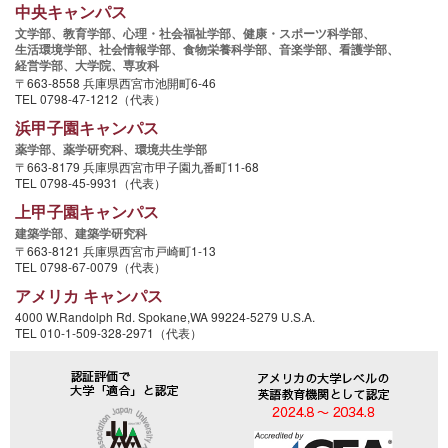
中央キャンパス
文学部、
教育学部、
心理・社会福祉学部、
健康・スポーツ科学部、
生活環境学部、
社会情報学部、
食物栄養科学部、
音楽学部、
看護学部、
経営学部、
大学院、
専攻科
〒663-8558 兵庫県西宮市池開町6-46
TEL 0798-47-1212（代表）
浜甲子園キャンパス
薬学部、
薬学研究科、
環境共生学部
〒663-8179 兵庫県西宮市甲子園九番町11-68
TEL 0798-45-9931（代表）
上甲子園キャンパス
建築学部、
建築学研究科
〒663-8121 兵庫県西宮市戸崎町1-13
TEL 0798-67-0079（代表）
アメリカ キャンパス
4000 W.Randolph Rd. Spokane,WA 99224-5279 U.S.A.
TEL 010-1-509-328-2971（代表）