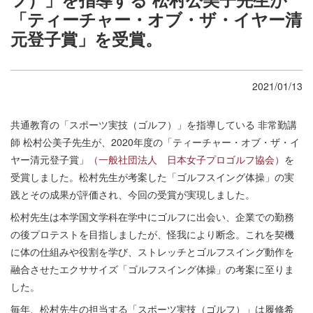
「ティーチャー・オブ・ザ・イヤー清
元登子賞」を受賞。
2021/01/13
共通教育の「スポーツ実技（ゴルフ）」を指導している 非常勤講
師 松村公美子先生が、
2020年度の「ティーチャー・オブ・ザ・イ
ヤー清元登子賞」
（一般社団法人 日本女子プロゴルフ協会）
を
受賞しました。松村先生が考案した
「ゴルフスイング体操」の実
践とその成果が評価され、今回の受賞が実現しました。
松村先生は本学国文学科在学中にゴルフに出会い、企業での勤務
の後プロテストを目指しましたが、怪我により断念。これを契機
に体の仕組みや役割を学び、ストレッチとゴルフスイング動作を
融合させたエクササイズ「ゴルフスイング体操」の考案に至りま
した。
毎年、松村先生の担当する「スポーツ実技（ゴルフ）」は履修希