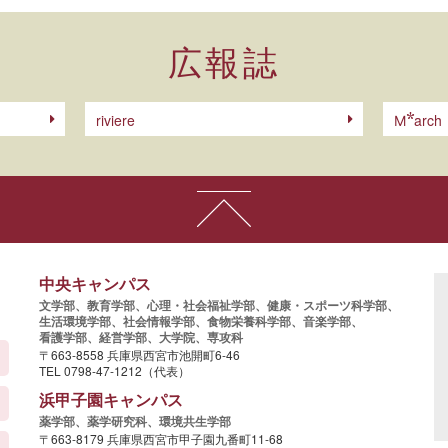
広報誌
riviere
arch
M
中央キャンパス
文学部、
教育学部、
心理・社会福祉学部、
健康・スポーツ科学部、
生活環境学部、
社会情報学部、
食物栄養科学部、
音楽学部、
看護学部、
経営学部、
大学院、
専攻科
〒663-8558 兵庫県西宮市池開町6-46
TEL 0798-47-1212（代表）
浜甲子園キャンパス
薬学部、
薬学研究科、
環境共生学部
〒663-8179 兵庫県西宮市甲子園九番町11-68