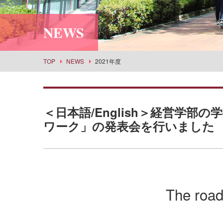
利用案内
社会情報学科
スポーツセンター
所蔵品検索
NEWS
食物栄養学科
丹嶺学苑研修センター
食創造科学科
男女共同参画推進課
建築学科
事業部
TOP
NEWS
2021年度
景観建築学科
武庫女エンタープライズ
演奏学科
応用音楽学科
＜日本語/English＞経営学
薬学科
ワーク」の発表会を行いました
健康生命薬科学科
環境共生学科
看護学科
経営学科
The road
目指せる主な進路・取得できる教員免許