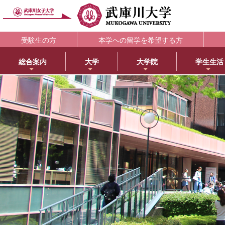
受験生の方
本学への留学を希望する方
総合案内
大学
大学院
学生生活
理念・歴史
大学
大学院・専攻科
学生支援部署
キャリア支援
研究所
アメリカ分校で学ぶ
附属図書館
教育・研究サ
教育理念
日本語日本文学科
大学院NEWS・EVENTS
教務部
キャリアセンター
教育総合研究所
アメリカ分校（English）
利用案内
研究ポータル
学院長メッセージ
歴史文化学科
教育学専攻
学生部
薬学部学生の就職支援
健康科学総合研究所
留学プログラム
蔵書検索
動物実験委員会
学長メッセージ
英語グローバル学科
健康・スポーツ科学専攻
国際センター
内定先輩アドバイザーの声
女性活躍総合研究所
日本文化センター
マイライブラリ
女性研究リーダ
3つのポリシーとアセスメントポリシー
教育学科
食創造科学専攻
学校教育センター
アメリカ分校キャンパスマップ
データベース一覧
武庫川女子大学
学びの特徴
心理学科
薬学専攻
キャリアセンター
CEA認定状について
武庫川女子大学リポジトリ
センター
武庫川女子大学のあゆみ
社会福祉学科
音楽専攻科
総合情報システム部（ICTヘルプデスク）
LibrariE
スポーツセンタ
健康・スポーツ科学科
健康サポートセンター
学習・研究支援
スポーツマネジメント学科
学生相談センター
附属総合ミュージアム
生活環境学科
学生サポート室（障がい学生支援）