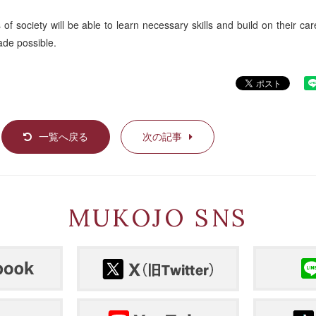
f society will be able to learn necessary skills and build on their ca
ade possible.
一覧へ戻る
次の記事
MUKOJO SNS