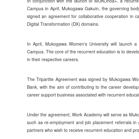
In conjunction with the launch of MUKOnoa+, a recurr
Campus in April, Mukogawa Gakuin, the governing bo
signed an agreement for collaborative cooperation in c
Digital Transformation (DX) domains.
In April, Mukogawa Women's University will launch a
Campus. The core of the recurrent education is to devel
in their respective careers.
The Tripartite Agreement was signed by Mukogawa Wome
Bank, with the aim of contributing to the career develo
career support business associated with recurrent educat
Under the agreement, Work Academy will serve as Mukog
such as re-employment and job placement referrals in 
partners who wish to receive recurrent education and pro