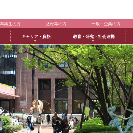
卒業生の方
父母等の方
一般・企業の方
キャリア・資格
教育・研究・社会連携
ポート
学生支援の概要
資格取得
BLOG
キャンパス
施設紹介
社会連携
共通教育
大学情
編
日本語日本文学専攻
褒賞制度
取得可能な資格
教育学科アメリカ分校留学
交通アクセス
中央キャンパス
社会連携推進センター
共通教育部
編入
英
IR（In
臨床心理学専攻
修学支援新制度
エクステンション講座
薬学部アメリカ分校留学日記
キャンパス紹介
浜甲子園キャンパス
発達・臨床心理センター
臨
履修・成績
大
ー育成推進センター
生活環境学専攻
奨学金制度
教員採用試験対策
上甲子園キャンパス・甲子園会館
子育てひろば
食
学校法
シラバス
大学
内部質保証体制
 サイエンス・コモンズ
建築学専攻
学寮
西宮北口キャンパス
ブラウン・ライス・ウィーク
景
履修便覧
武庫川
薬科学専攻
下宿・ワンルームマンション（武庫女エンタープライズ）
武庫女ステーションキャンパス
看
大学評価
成績評価
教育連携
オフィスアワー
北摂キャンパス・丹嶺学苑研修センター
認証評価
高等教
ー
MUKOJO ミライ☆ラボ
アルバイト
アメリカ分校
自己点検・評価
教員情報検索
大学間教育研究連携
教員一覧