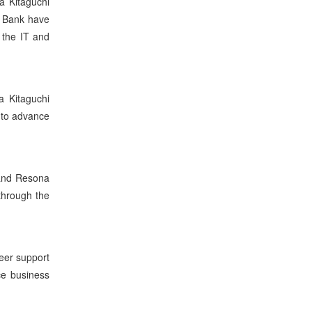
a Kitaguchi
 Bank have
 the IT and
a Kitaguchi
 to advance
 and Resona
through the
eer support
ce business