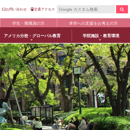
お問い合わせ
交通アクセス
学生・教職員の方
本学への支援をお考えの方
アメリカ分校・グローバル教育
学院施設・教育環境
報の公表
入
国際センター
キャンパスライフ
生涯学習
clo
clo
clo
clo
clo
clo
clo
clo
学について
語英米文学専攻
売店・本/食堂・カフェ
オープンカレッジ
stitutional Research）情報
床教育学専攻
キャンパスカレンダー
大学院／専攻科紹介
学院進学
物栄養学専攻
学友会・委員会
科目等履修について
人武庫川学院
院・専攻科入試ガイド
観建築学専攻
クラブ・同好会
リカレント教育
学院創立80周年
護学専攻
学内ボランティア団体
+
MUKOnoa
武庫女Style
育の修学支援新制度について
教員情報検索
学費等納付金