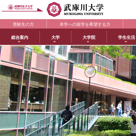
受験生の方
本学への留学を希望する方
総合案内
大学
大学院
学生生活
理念・歴史
大学
大学院・専攻科
学生支援部署
キャリア支援
研究所
アメリカ分校で学ぶ
附属図書館
教育・研究サ
教育理念
日本語日本文学科
大学院NEWS・EVENTS
教務部
キャリアセンター
教育総合研究所
アメリカ分校（English）
利用案内
研究ポータル
学院長メッセージ
歴史文化学科
教育学専攻
学生部
薬学部学生の就職支援
健康科学総合研究所
留学プログラム
蔵書検索
動物実験委員会
学長メッセージ
英語グローバル学科
健康・スポーツ科学専攻
国際センター
内定先輩アドバイザーの声
女性活躍総合研究所
日本文化センター
マイライブラリ
女性研究リーダ
3つのポリシーとアセスメントポリシー
教育学科
食創造科学専攻
学校教育センター
アメリカ分校キャンパスマップ
データベース一覧
武庫川女子大学
学びの特徴
心理学科
薬学専攻
キャリアセンター
CEA認定状について
武庫川女子大学リポジトリ
センター
武庫川女子大学のあゆみ
社会福祉学科
音楽専攻科
総合情報システム部（ICTヘルプデスク）
LibrariE
スポーツセンタ
健康・スポーツ科学科
健康サポートセンター
学習・研究支援
スポーツマネジメント学科
学生相談センター
附属総合ミュージアム
生活環境学科
学生サポート室（障がい学生支援）