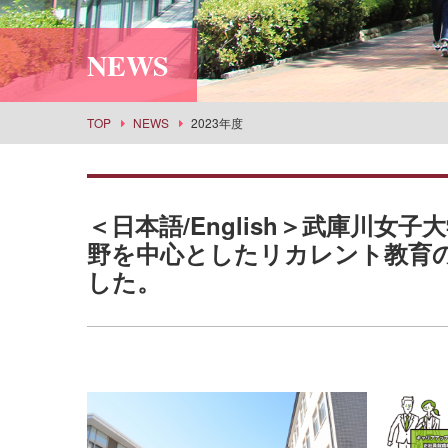
利用案内
社会情報学科
スポーツセンター
所蔵品検索
NEWS
食物栄養学科
丹嶺学苑研修センター
食創造科学科
男女共同参画推進課
建築学科
事業部
TOP
NEWS
2023年度
景観建築学科
武庫女エンタープライズ
演奏学科
応用音楽学科
＜日本語/English＞武庫川女
薬学科
野を中心としたリカレント教育
健康生命薬科学科
した。
環境共生学科
看護学科
経営学科
目指せる主な進路・取得できる教員免許