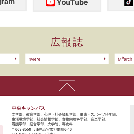
広報誌
riviere
arch
M
中央キャンパス
文学部、
教育学部、
心理・社会福祉学部、
健康・スポーツ科学部、
生活環境学部、
社会情報学部、
食物栄養科学部、
音楽学部、
看護学部、
経営学部、
大学院、
専攻科
〒663-8558 兵庫県西宮市池開町6-46
TEL 0798-47-1212（代表）