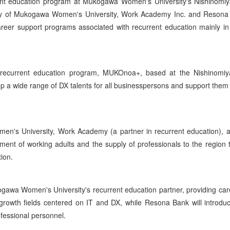
ent education program at Mukogawa Women's University's Nishinomiy
dy of Mukogawa Women's University, Work Academy Inc. and Resona
areer support programs associated with recurrent education mainly in
 recurrent education program, MUKOnoa+, based at the Nishinomiy
op a wide range of DX talents for all businesspersons and support them
n's University, Work Academy (a partner in recurrent education),
pment of working adults and the supply of professionals to the region 
ion.
awa Women's University's recurrent education partner, providing car
growth fields centered on IT and DX, while Resona Bank will introdu
fessional personnel.