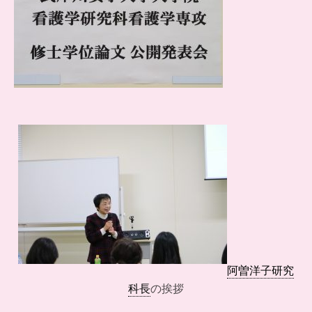
阿曽洋子研究
科長
の挨拶