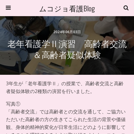
ムコジョ看護Blog
2024年06月03日
老年看護学Ⅱ演習 高齢者交流
＆高齢者疑似体験
3年生が「老年看護学Ⅱ」の授業で、高齢者交流と高齢
者疑似体験の2種類の演習を行いました。
写真①
「高齢者交流」では高齢者との交流を通して、ご協力い
ただいた高齢者の方の生きてこられた生活の背景や価値
観、身体的精神的変化が日常生活にどのように影響して