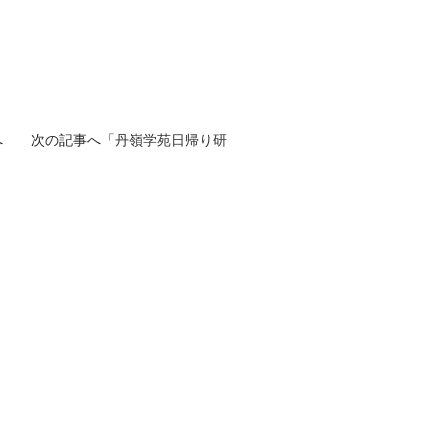
へ 次の記事へ「
丹嶺学苑日帰り研