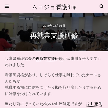
ムコジョ看護Blog
2019年02月01日
再就業支援研修
兵庫県看護協会の
再就業支援研修
が武庫川女子大学で行
われました。
看護師資格があり、しばらく仕事を離れていたナースさ
んたちが
就職する前に自信をつけたり勘を取り戻したりするため
に研修を受けられています。
当たり前に行っていた検温や血圧測定ですが、
片山 恵先