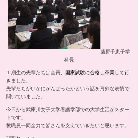
藤原千恵子学
科長
１期生の先輩たちは全員、
国家試験に合格
し
卒業
して行
きました。
先輩たちがいかにがんばったかという話を真剣な表情で
聞いていました。
今日から武庫川女子大学看護学部での大学生活がスター
トです。
教職員一同全力で皆さんを支えていきたいと思います。