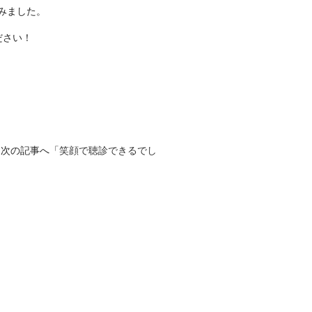
みました。
ださい！
次の記事へ「
笑顔で聴診できるでし