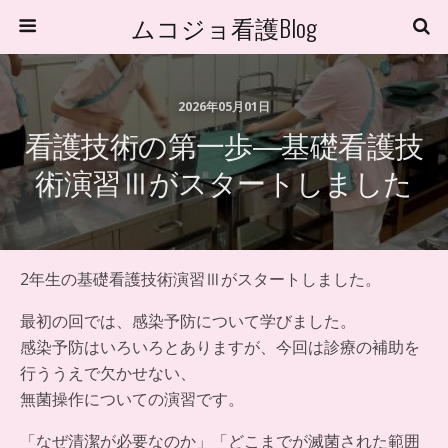
ムコジョ看護Blog
2026年05月01日
看護技術の第一歩―基礎看護技
術演習Ⅲがスタートしました
2年生の基礎看護技術演習Ⅲがスタートしました。
最初の回では、感染予防について学びました。
感染予防はいろいろとありますが、今回は診療の補助を
行ううえで欠かせない、
無菌操作についての演習です。
「なぜ清潔が必要なのか」「どこまでが滅菌された範囲