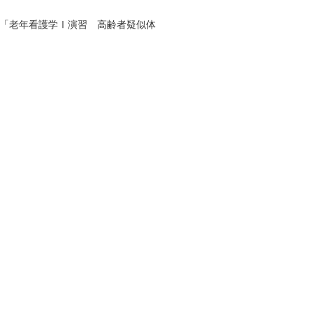
「
老年看護学Ⅰ演習 高齢者疑似体