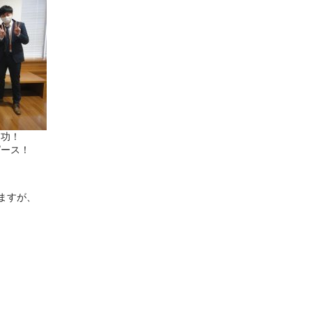
・功！
ピース！
ますが、