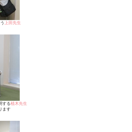
行う
上田先生
明する
植木先生
ります