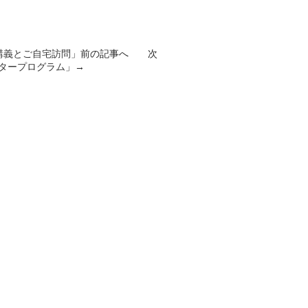
講義とご自宅訪問
」前の記事へ 次
スタープログラム
」→