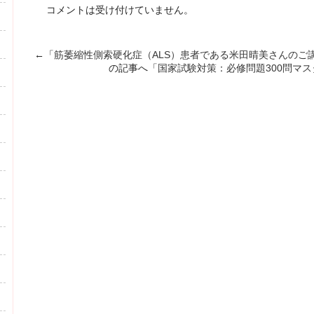
コメントは受け付けていません。
←「
筋萎縮性側索硬化症（ALS）患者である米田晴美さんのご
の記事へ「
国家試験対策：必修問題300問マ